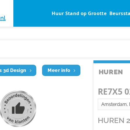
Huur Stand op Grootte
Beursst
nl
s 3d Design
Meer info
HUREN
RE7X5 0
HUREN