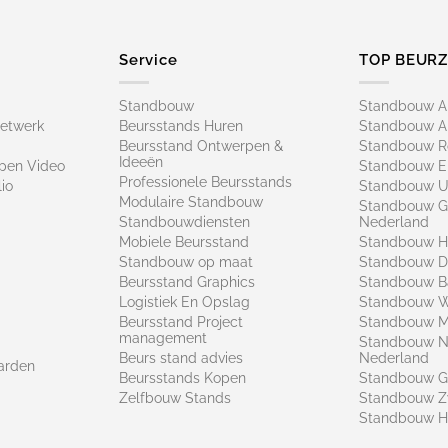
Service
TOP BEUR
Standbouw
Standbouw 
netwerk
Beursstands Huren
Standbouw A
Beursstand Ontwerpen &
Standbouw R
Ideeën
pen Video
Standbouw E
Professionele Beursstands
io
Standbouw U
Modulaire Standbouw
Standbouw G
Standbouwdiensten
Nederland
Mobiele Beursstand
Standbouw H
Standbouw op maat​
Standbouw 
Beursstand Graphics
Standbouw B
Logistiek En Opslag
Standbouw 
Beursstand Project
Standbouw Ma
management
Standbouw N
Beurs stand advies
Nederland
arden
Beursstands Kopen
Standbouw G
Zelfbouw Stands
Standbouw Z
Standbouw H