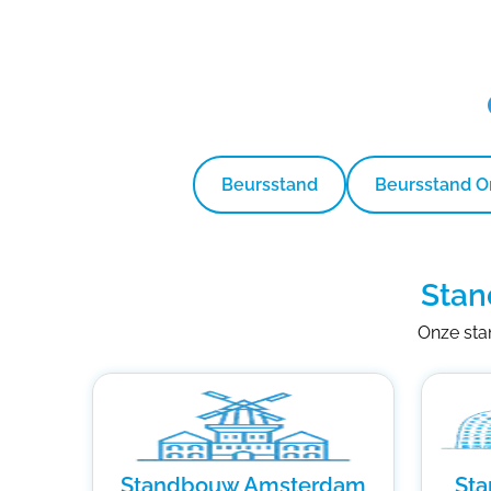
Beursstand
Beursstand 
Stan
Onze stan
Standbouw Amsterdam
St