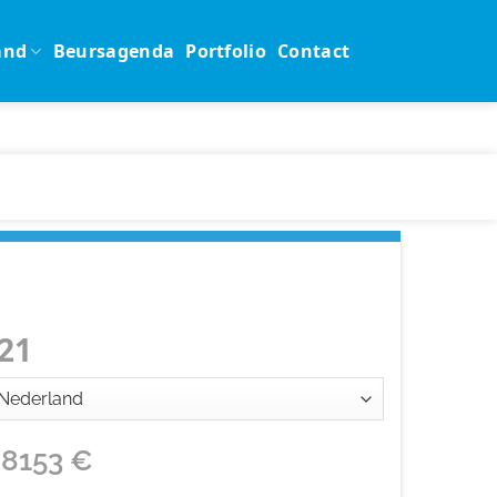
and
Beursagenda
Portfolio
Contact
21
28153
€