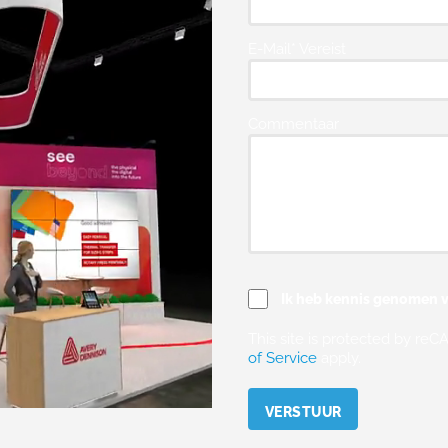
E-Mail* Vereist
Commentaar
Ik heb kennis genomen v
This site is protected by r
of Service
apply.
Please leave this field empty.