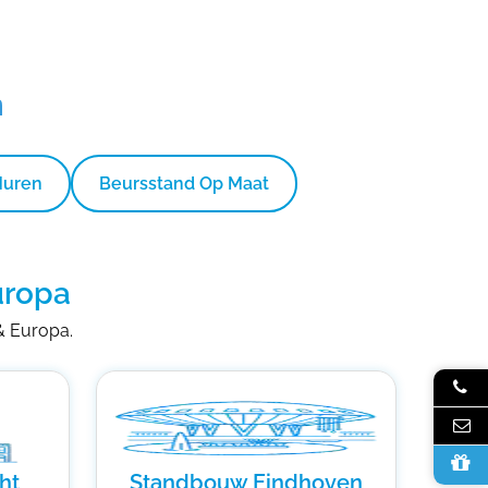
n
Huren
Beursstand Op Maat
uropa
 & Europa.
ht
Standbouw Eindhoven