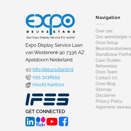
Navigation
Over ons
Ons wereldwijde 
Onze Setup
Expo Display Service Laan
Beursstandontwer
van Westenenk 90 7336 AZ
Standbouw Portfol
Apeldoorn Nederland
Case Studies
Referenties
info@beursstand.nl
Onze Team
055 3238555
Contact Us
Onze Blog
Hoofd Kantoor
Sitemap
Disclaimer
Privacy Policy
Algemene voorwa
GET CONNECTED