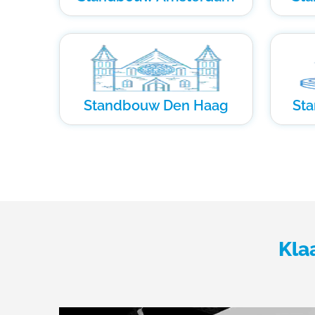
Standbouw Den Haag
St
Kla