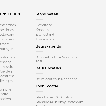
ZENSTEDEN
Standmaten
Amsterdam
Hoekstand
peldoorn
Kopstand
otterdam
Eilandstand
indhoven
Tussenstand
trecht
Beurskalender
roningen,
ardenberg
Beurskalender – Nederland
2026
Denhaag
arneveld
Beurslocaties
Woerden
astricht
Beurslocaties in Nederland
ijmegen,
Toon locatie
orinchem
wolle
Standbouw RAI Amsterdam
aarlem
Standbouw in Ahoy Rotterdam