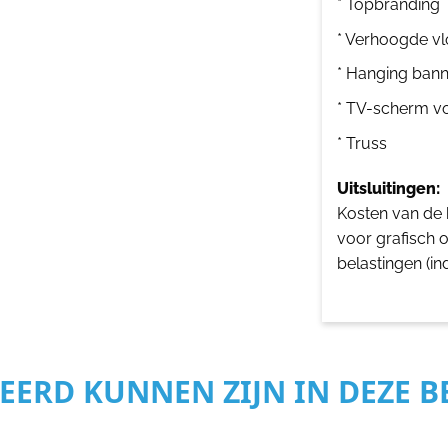
* Topbranding
* Verhoogde vl
* Hanging bann
* TV-scherm v
* Truss
Uitsluitingen:
Kosten van de b
voor grafisch 
belastingen (in
SEERD KUNNEN ZIJN IN DEZE 