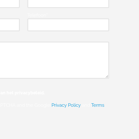
Telefoon*
an het privacybeleid.
eCAPTCHA and the Google
Privacy Policy
and
Terms