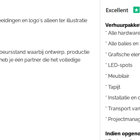
dingen en logo's alleen ter illustratie
Verhuurpakket
* Alle hardwar
* Alle balies en
beursstand waarbij ontwerp, productie
* Grafische el
heb je één partner die het volledige
* LED-spots
* Meubilair
* Tapijt
* Installatie e
* Transport va
* Projectmana
Indien opgeno