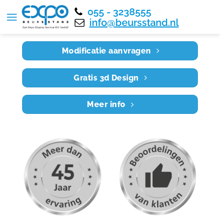
055 - 3238555
Home
RE7X6 019
info@beursstand.nl
Modificatie aanvragen
Gratis 3d Design
Meer info