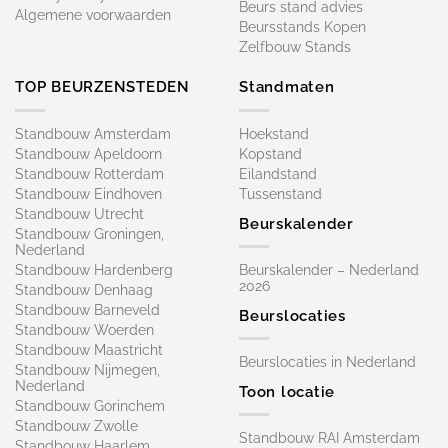
Beurs stand advies
Algemene voorwaarden
Beursstands Kopen
Zelfbouw Stands
TOP BEURZENSTEDEN
Standmaten
Standbouw Amsterdam
Hoekstand
Standbouw Apeldoorn
Kopstand
Standbouw Rotterdam
Eilandstand
Standbouw Eindhoven
Tussenstand
Standbouw Utrecht
Beurskalender
Standbouw Groningen,
Nederland
Standbouw Hardenberg
Beurskalender – Nederland
2026
Standbouw Denhaag
Standbouw Barneveld
Beurslocaties
Standbouw Woerden
Standbouw Maastricht
Beurslocaties in Nederland
Standbouw Nijmegen,
Nederland
Toon locatie
Standbouw Gorinchem
Standbouw Zwolle
Standbouw RAI Amsterdam
Standbouw Haarlem