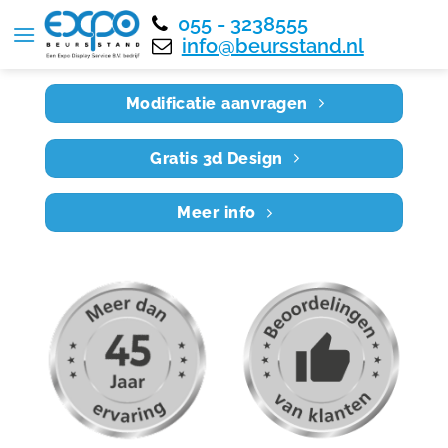
055 - 3238555
Home
RE7X6 024
info@beursstand.nl
Modificatie aanvragen
Gratis 3d Design
Meer info