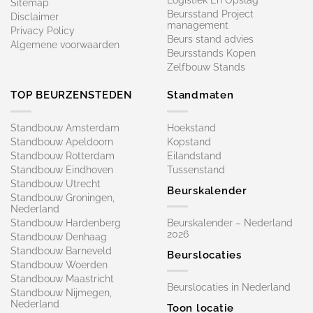
Logistiek En Opslag
Sitemap
Beursstand Project
Disclaimer
management
Privacy Policy
Beurs stand advies
Algemene voorwaarden
Beursstands Kopen
Zelfbouw Stands
TOP BEURZENSTEDEN
Standmaten
Standbouw Amsterdam
Hoekstand
Standbouw Apeldoorn
Kopstand
Standbouw Rotterdam
Eilandstand
Standbouw Eindhoven
Tussenstand
Standbouw Utrecht
Beurskalender
Standbouw Groningen,
Nederland
Standbouw Hardenberg
Beurskalender – Nederland
2026
Standbouw Denhaag
Standbouw Barneveld
Beurslocaties
Standbouw Woerden
Standbouw Maastricht
Beurslocaties in Nederland
Standbouw Nijmegen,
Nederland
Toon locatie