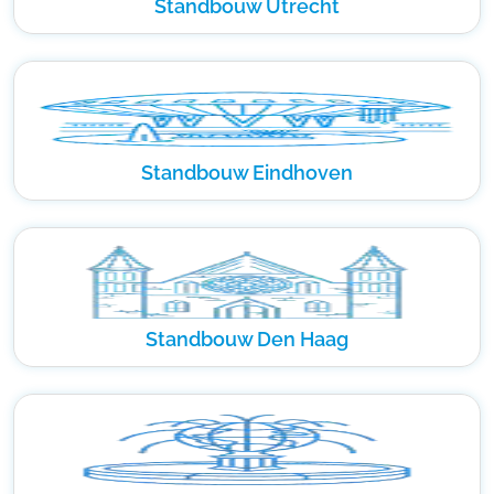
Standbouw Utrecht
Standbouw Eindhoven
Standbouw Den Haag