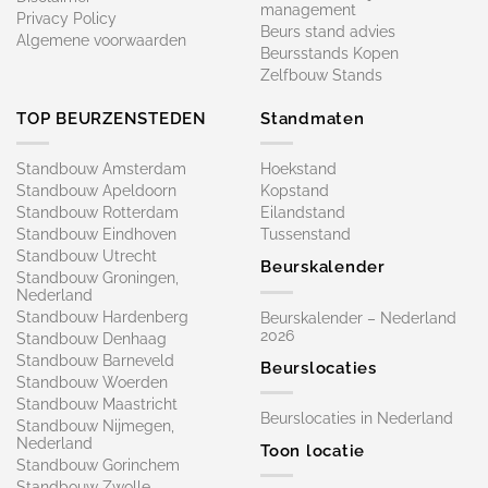
management
Privacy Policy
Beurs stand advies
Algemene voorwaarden
Beursstands Kopen
Zelfbouw Stands
TOP BEURZENSTEDEN
Standmaten
Standbouw Amsterdam
Hoekstand
Standbouw Apeldoorn
Kopstand
Standbouw Rotterdam
Eilandstand
Standbouw Eindhoven
Tussenstand
Standbouw Utrecht
Beurskalender
Standbouw Groningen,
Nederland
Standbouw Hardenberg
Beurskalender – Nederland
2026
Standbouw Denhaag
Standbouw Barneveld
Beurslocaties
Standbouw Woerden
Standbouw Maastricht
Beurslocaties in Nederland
Standbouw Nijmegen,
Nederland
Toon locatie
Standbouw Gorinchem
Standbouw Zwolle