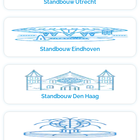
Standbouw Utrecht
Standbouw Eindhoven
Standbouw Den Haag