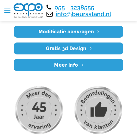
055 - 3238555
Home
RE8X4 019
info@beursstand.nl
Modificatie aanvragen
Gratis 3d Design
Meer info