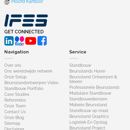
Hoofd Kantoor
GET CONNECTED
Navigation
Service
Over ons
Standbouw
Ons wereldwijde netwerk
Beursstands Huren
Onze Setup
Beursstand Ontwerpen &
Ideeën
Beursstandontwerpen Video
Professionele Beursstands
Standbouw Portfolio
Modulaire Standbouw
Case Studies
Standbouwdiensten
Referenties
Mobiele Beursstand
Onze Team
Standbouw op maat​
Contact Us
Beursstand Graphics
Onze Blog
Logistiek En Opslag
Sitemap
Beursstand Project
Disclaimer