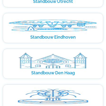
Standbouw Utrecht
Standbouw Eindhoven
Standbouw Den Haag