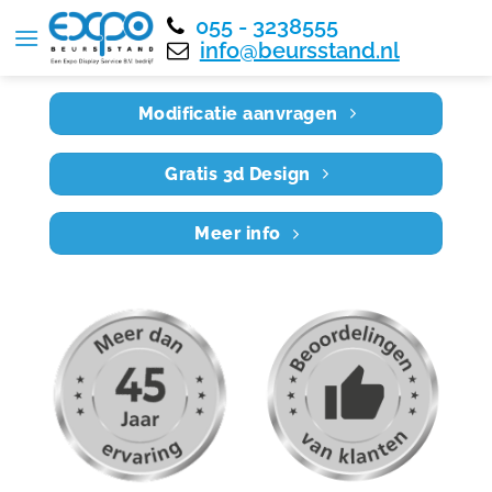
055 - 3238555
Home
RE8X4 026
info@beursstand.nl
Modificatie aanvragen
Gratis 3d Design
Meer info