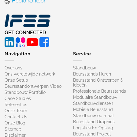
Hoofd Kantoor
GET CONNECTED
Navigation
Service
Over ons
Standbouw
Ons wereldwijde netwerk
Beursstands Huren
Onze Setup
Beursstand Ontwerpen &
Ideeën
Beursstandontwerpen Video
Professionele Beursstands
Standbouw Portfolio
Modulaire Standbouw
Case Studies
Standbouwdiensten
Referenties
Mobiele Beursstand
Onze Team
Standbouw op maat​
Contact Us
Beursstand Graphics
Onze Blog
Logistiek En Opslag
Sitemap
Beursstand Project
Disclaimer