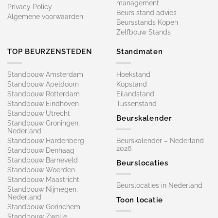
management
Privacy Policy
Beurs stand advies
Algemene voorwaarden
Beursstands Kopen
Zelfbouw Stands
TOP BEURZENSTEDEN
Standmaten
Standbouw Amsterdam
Hoekstand
Standbouw Apeldoorn
Kopstand
Standbouw Rotterdam
Eilandstand
Standbouw Eindhoven
Tussenstand
Standbouw Utrecht
Beurskalender
Standbouw Groningen,
Nederland
Standbouw Hardenberg
Beurskalender – Nederland
2026
Standbouw Denhaag
Standbouw Barneveld
Beurslocaties
Standbouw Woerden
Standbouw Maastricht
Beurslocaties in Nederland
Standbouw Nijmegen,
Nederland
Toon locatie
Standbouw Gorinchem
Standbouw Zwolle