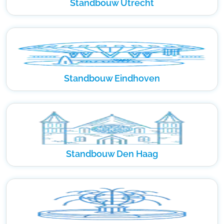
Standbouw Utrecht
Standbouw Eindhoven
Standbouw Den Haag