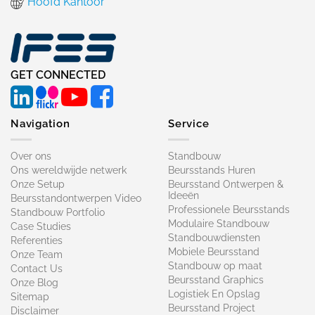
Hoofd Kantoor
GET CONNECTED
Navigation
Service
Over ons
Standbouw
Ons wereldwijde netwerk
Beursstands Huren
Onze Setup
Beursstand Ontwerpen &
Ideeën
Beursstandontwerpen Video
Professionele Beursstands
Standbouw Portfolio
Modulaire Standbouw
Case Studies
Standbouwdiensten
Referenties
Mobiele Beursstand
Onze Team
Standbouw op maat​
Contact Us
Beursstand Graphics
Onze Blog
Logistiek En Opslag
Sitemap
Beursstand Project
Disclaimer