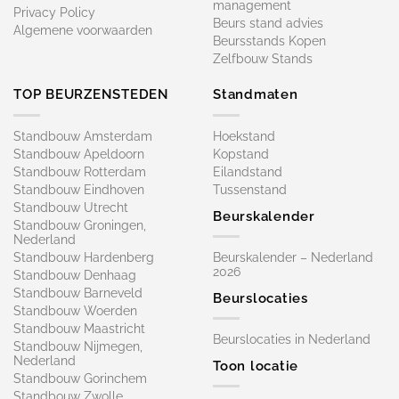
management
Privacy Policy
Beurs stand advies
Algemene voorwaarden
Beursstands Kopen
Zelfbouw Stands
TOP BEURZENSTEDEN
Standmaten
Standbouw Amsterdam
Hoekstand
Standbouw Apeldoorn
Kopstand
Standbouw Rotterdam
Eilandstand
Standbouw Eindhoven
Tussenstand
Standbouw Utrecht
Beurskalender
Standbouw Groningen,
Nederland
Standbouw Hardenberg
Beurskalender – Nederland
2026
Standbouw Denhaag
Standbouw Barneveld
Beurslocaties
Standbouw Woerden
Standbouw Maastricht
Beurslocaties in Nederland
Standbouw Nijmegen,
Nederland
Toon locatie
Standbouw Gorinchem
Standbouw Zwolle