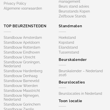
management
Privacy Policy
Beurs stand advies
Algemene voorwaarden
Beursstands Kopen
Zelfbouw Stands
TOP BEURZENSTEDEN
Standmaten
Standbouw Amsterdam
Hoekstand
Standbouw Apeldoorn
Kopstand
Standbouw Rotterdam
Eilandstand
Standbouw Eindhoven
Tussenstand
Standbouw Utrecht
Beurskalender
Standbouw Groningen,
Nederland
Standbouw Hardenberg
Beurskalender – Nederland
2026
Standbouw Denhaag
Standbouw Barneveld
Beurslocaties
Standbouw Woerden
Standbouw Maastricht
Beurslocaties in Nederland
Standbouw Nijmegen,
Nederland
Toon locatie
Standbouw Gorinchem
Standbouw Zwolle