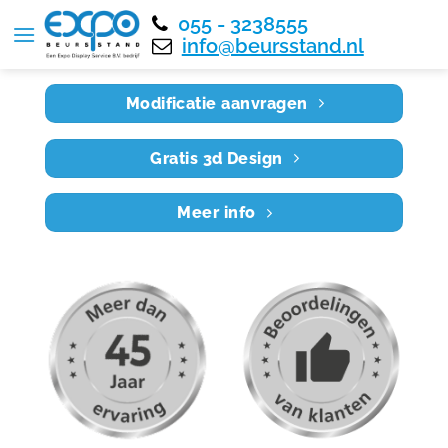
055 - 3238555
Home
RE8X5 017
info@beursstand.nl
Modificatie aanvragen
Gratis 3d Design
Meer info