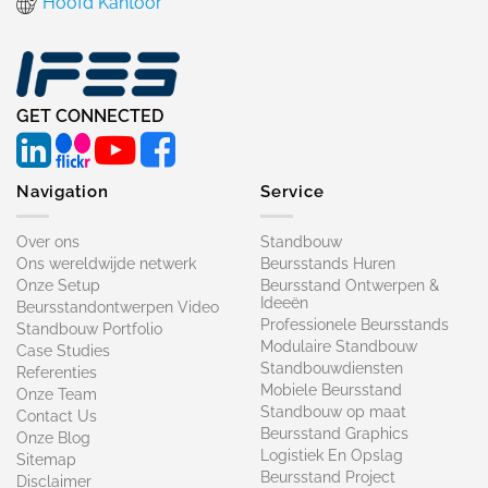
Hoofd Kantoor
GET CONNECTED
Navigation
Service
Over ons
Standbouw
Ons wereldwijde netwerk
Beursstands Huren
Onze Setup
Beursstand Ontwerpen &
Ideeën
Beursstandontwerpen Video
Professionele Beursstands
Standbouw Portfolio
Modulaire Standbouw
Case Studies
Standbouwdiensten
Referenties
Mobiele Beursstand
Onze Team
Standbouw op maat​
Contact Us
Beursstand Graphics
Onze Blog
Logistiek En Opslag
Sitemap
Beursstand Project
Disclaimer