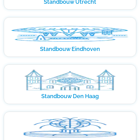
Standbouw Utrecht
Standbouw Eindhoven
Standbouw Den Haag