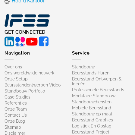
Hoofd Kantoor
GET CONNECTED
Navigation
Service
Over ons
Standbouw
Ons wereldwijde netwerk
Beursstands Huren
Onze Setup
Beursstand Ontwerpen &
Ideeën
Beursstandontwerpen Video
Professionele Beursstands
Standbouw Portfolio
Modulaire Standbouw
Case Studies
Standbouwdiensten
Referenties
Mobiele Beursstand
Onze Team
Standbouw op maat​
Contact Us
Beursstand Graphics
Onze Blog
Logistiek En Opslag
Sitemap
Beursstand Project
Disclaimer