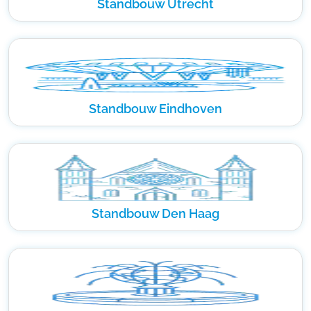
Standbouw Utrecht
Standbouw Eindhoven
Standbouw Den Haag