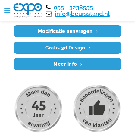
055 - 3238555
Home
RE8X5 027
info@beursstand.nl
Modificatie aanvragen
Gratis 3d Design
Meer info