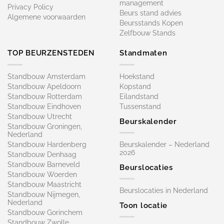
management
Privacy Policy
Beurs stand advies
Algemene voorwaarden
Beursstands Kopen
Zelfbouw Stands
TOP BEURZENSTEDEN
Standmaten
Standbouw Amsterdam
Hoekstand
Standbouw Apeldoorn
Kopstand
Standbouw Rotterdam
Eilandstand
Standbouw Eindhoven
Tussenstand
Standbouw Utrecht
Beurskalender
Standbouw Groningen,
Nederland
Standbouw Hardenberg
Beurskalender – Nederland
2026
Standbouw Denhaag
Standbouw Barneveld
Beurslocaties
Standbouw Woerden
Standbouw Maastricht
Beurslocaties in Nederland
Standbouw Nijmegen,
Nederland
Toon locatie
Standbouw Gorinchem
Standbouw Zwolle