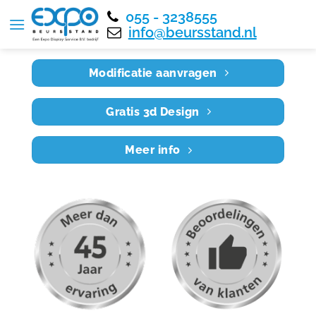
055 - 3238555
Home
RE8X6 009
info@beursstand.nl
Modificatie aanvragen
Gratis 3d Design
Meer info