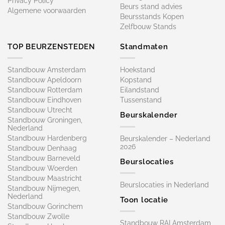
Privacy Policy
Beurs stand advies
Algemene voorwaarden
Beursstands Kopen
Zelfbouw Stands
TOP BEURZENSTEDEN
Standmaten
Standbouw Amsterdam
Hoekstand
Standbouw Apeldoorn
Kopstand
Standbouw Rotterdam
Eilandstand
Standbouw Eindhoven
Tussenstand
Standbouw Utrecht
Beurskalender
Standbouw Groningen,
Nederland
Standbouw Hardenberg
Beurskalender – Nederland
2026
Standbouw Denhaag
Standbouw Barneveld
Beurslocaties
Standbouw Woerden
Standbouw Maastricht
Beurslocaties in Nederland
Standbouw Nijmegen,
Nederland
Toon locatie
Standbouw Gorinchem
Standbouw Zwolle
Standbouw RAI Amsterdam