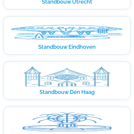
Standbouw Utrecht
Standbouw Eindhoven
Standbouw Den Haag