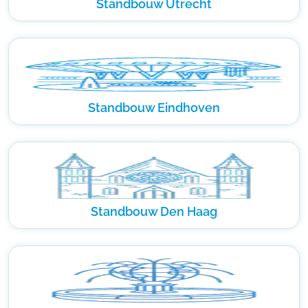
Standbouw Utrecht
Standbouw Eindhoven
Standbouw Den Haag