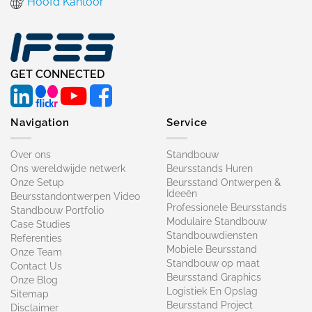
Hoofd Kantoor
GET CONNECTED
Navigation
Service
Over ons
Standbouw
Ons wereldwijde netwerk
Beursstands Huren
Onze Setup
Beursstand Ontwerpen &
Ideeën
Beursstandontwerpen Video
Professionele Beursstands
Standbouw Portfolio
Modulaire Standbouw
Case Studies
Standbouwdiensten
Referenties
Mobiele Beursstand
Onze Team
Standbouw op maat​
Contact Us
Beursstand Graphics
Onze Blog
Logistiek En Opslag
Sitemap
Beursstand Project
Disclaimer