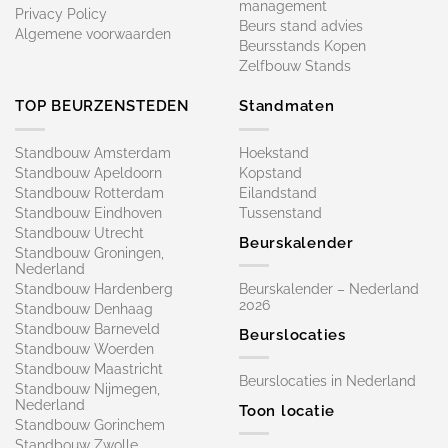
management
Privacy Policy
Beurs stand advies
Algemene voorwaarden
Beursstands Kopen
Zelfbouw Stands
TOP BEURZENSTEDEN
Standmaten
Standbouw Amsterdam
Hoekstand
Standbouw Apeldoorn
Kopstand
Standbouw Rotterdam
Eilandstand
Standbouw Eindhoven
Tussenstand
Standbouw Utrecht
Beurskalender
Standbouw Groningen,
Nederland
Standbouw Hardenberg
Beurskalender – Nederland
2026
Standbouw Denhaag
Standbouw Barneveld
Beurslocaties
Standbouw Woerden
Standbouw Maastricht
Beurslocaties in Nederland
Standbouw Nijmegen,
Nederland
Toon locatie
Standbouw Gorinchem
Standbouw Zwolle