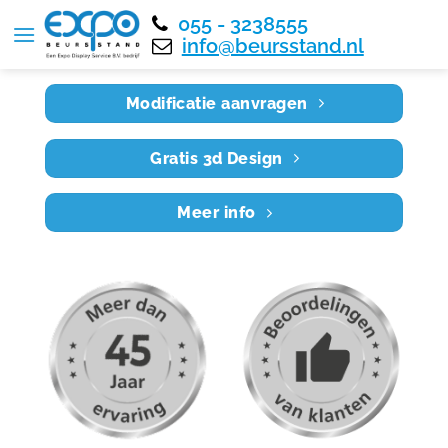
055 - 3238555
Home
RE9X4 009
info@beursstand.nl
Modificatie aanvragen
Gratis 3d Design
Meer info