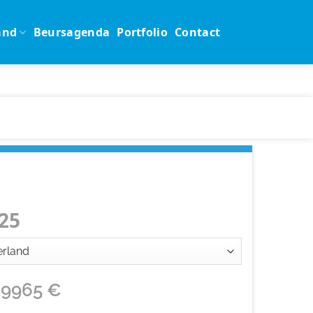
and
Beursagenda
Portfolio
Contact
25
39965
€