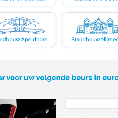
andbouw Apeldoorn
Standbouw Nijme
ar voor uw volgende beurs in eur
Naam
E-Mail* Vereist