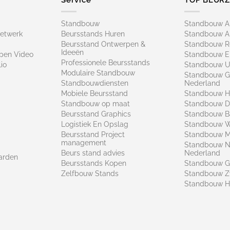
Standbouw
Standbouw 
netwerk
Beursstands Huren
Standbouw A
Beursstand Ontwerpen &
Standbouw R
Ideeën
pen Video
Standbouw E
Professionele Beursstands
io
Standbouw U
Modulaire Standbouw
Standbouw G
Standbouwdiensten
Nederland
Mobiele Beursstand
Standbouw H
Standbouw op maat​
Standbouw 
Beursstand Graphics
Standbouw B
Logistiek En Opslag
Standbouw 
Beursstand Project
Standbouw Ma
management
Standbouw N
Beurs stand advies
Nederland
arden
Beursstands Kopen
Standbouw G
Zelfbouw Stands
Standbouw Z
Standbouw H