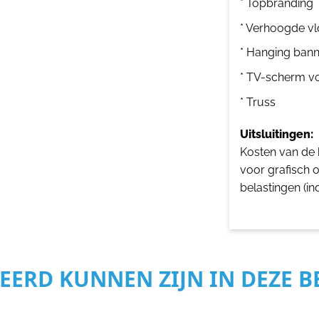
* Topbranding
* Verhoogde vl
* Hanging bann
* TV-scherm v
* Truss
Uitsluitingen:
Kosten van de b
voor grafisch 
belastingen (in
SEERD KUNNEN ZIJN IN DEZE 