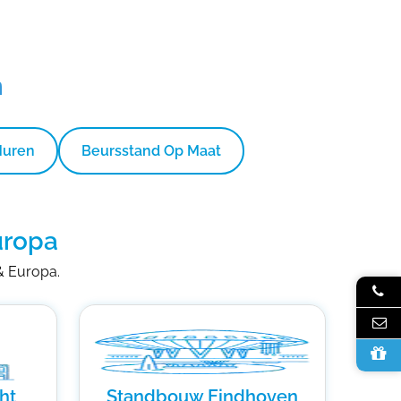
n
Huren
Beursstand Op Maat
uropa
 & Europa.
ht
Standbouw Eindhoven