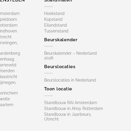
Amsterdam
Hoekstand
peldoorn
Kopstand
otterdam
Eilandstand
indhoven
Tussenstand
trecht
Beurskalender
roningen,
ardenberg
Beurskalender – Nederland
2026
Denhaag
arneveld
Beurslocaties
Woerden
astricht
Beurslocaties in Nederland
ijmegen,
Toon locatie
orinchem
wolle
Standbouw RAI Amsterdam
aarlem
Standbouw in Ahoy Rotterdam
Standbouw in Jaarbeurs,
Utrecht