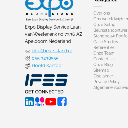
Over ons
Ons wereldwijde 
Onze Setup
Expo Display Service Laan
Beursstandontwer
van Westenenk 90 7336 AZ
Standbouw Portfol
Apeldoorn Nederland
Case Studies
Referenties
info@beursstand.nl
Onze Team
055 3238555
Contact Us
Onze Blog
Hoofd Kantoor
Sitemap
Disclaimer
Privacy Policy
Algemene voorwa
GET CONNECTED