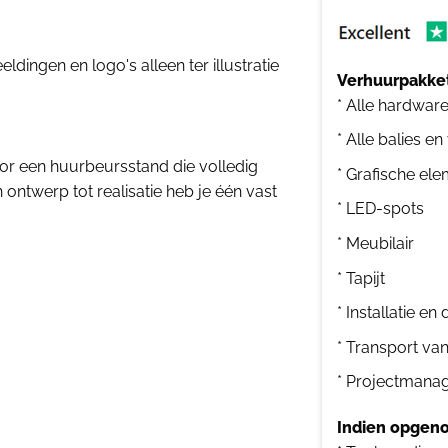
dingen en logo's alleen ter illustratie
Verhuurpakket
* Alle hardwar
* Alle balies en
r een huurbeursstand die volledig
* Grafische el
ntwerp tot realisatie heb je één vast
* LED-spots
* Meubilair
* Tapijt
* Installatie e
* Transport va
* Projectmana
Indien opgeno