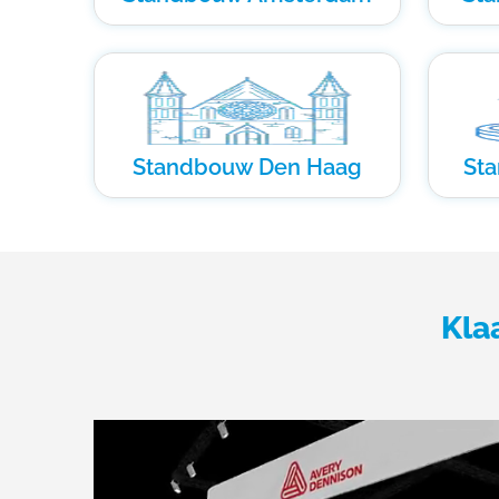
Standbouw Den Haag
St
Kla