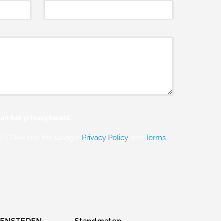
an het privacybeleid.
eCAPTCHA and the Google
Privacy Policy
and
Terms
ZENSTEDEN
Standmaten