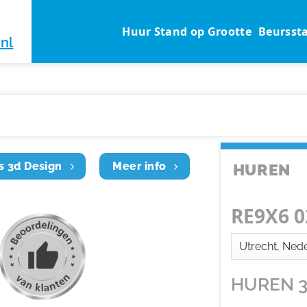
Huur Stand op Grootte
Beursst
nl
s 3d Design
Meer info
HUREN
RE9X6 0
HUREN