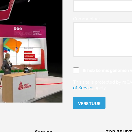
Commentaar
Ik heb kennis genomen v
This site is protected by r
of Service
apply.
Please leave this field empty.
Service
TOP BEUR