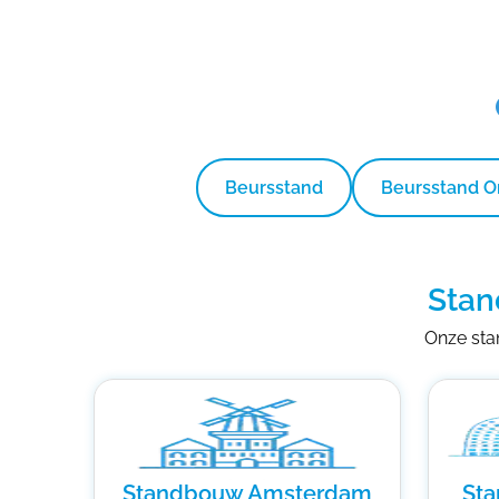
Beursstand
Beursstand 
Stan
Onze stan
Standbouw Amsterdam
St