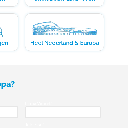
gen
Heel Nederland & Europa
opa?
Firma Vereist*
Telefoon*