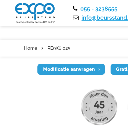
055 - 3238555
info@beursstand.
Home
RE9X6 025
Modificatie aanvragen
Grati