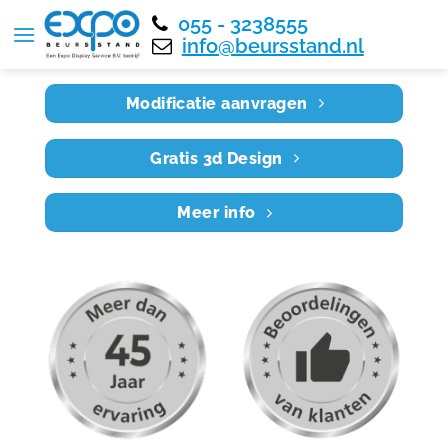
055 - 3238555
Home
RE9X7 015
info@beursstand.nl
Modificatie aanvragen
Gratis 3d Design
Meer info