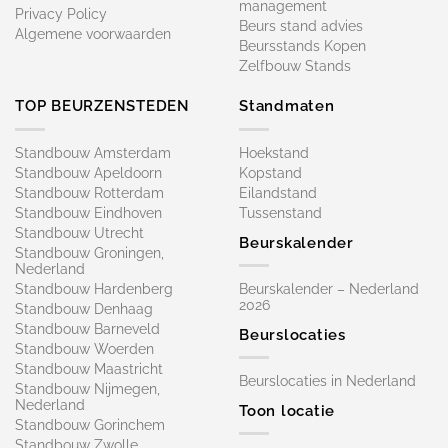
management
Privacy Policy
Beurs stand advies
Algemene voorwaarden
Beursstands Kopen
Zelfbouw Stands
TOP BEURZENSTEDEN
Standmaten
Standbouw Amsterdam
Hoekstand
Standbouw Apeldoorn
Kopstand
Standbouw Rotterdam
Eilandstand
Standbouw Eindhoven
Tussenstand
Standbouw Utrecht
Beurskalender
Standbouw Groningen,
Nederland
Standbouw Hardenberg
Beurskalender – Nederland
2026
Standbouw Denhaag
Standbouw Barneveld
Beurslocaties
Standbouw Woerden
Standbouw Maastricht
Beurslocaties in Nederland
Standbouw Nijmegen,
Nederland
Toon locatie
Standbouw Gorinchem
Standbouw Zwolle