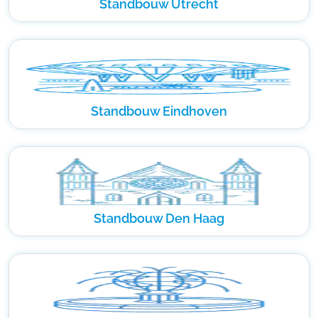
Standbouw Utrecht
Standbouw Eindhoven
Standbouw Den Haag