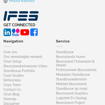
Hoofd Kantoor
GET CONNECTED
Navigation
Service
Over ons
Standbouw
Ons wereldwijde netwerk
Beursstands Huren
Onze Setup
Beursstand Ontwerpen &
Ideeën
Beursstandontwerpen Video
Professionele Beursstands
Standbouw Portfolio
Modulaire Standbouw
Case Studies
Standbouwdiensten
Referenties
Mobiele Beursstand
Onze Team
Standbouw op maat​
Contact Us
Beursstand Graphics
Onze Blog
Logistiek En Opslag
Sitemap
Beursstand Project
Disclaimer