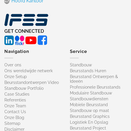
Hoofd Kantoor
GET CONNECTED
Navigation
Service
Over ons
Standbouw
Ons wereldwijde netwerk
Beursstands Huren
Onze Setup
Beursstand Ontwerpen &
Ideeën
Beursstandontwerpen Video
Professionele Beursstands
Standbouw Portfolio
Modulaire Standbouw
Case Studies
Standbouwdiensten
Referenties
Mobiele Beursstand
Onze Team
Standbouw op maat​
Contact Us
Beursstand Graphics
Onze Blog
Logistiek En Opslag
Sitemap
Beursstand Project
Disclaimer