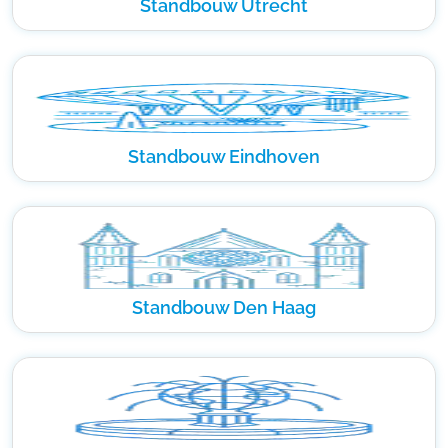
Standbouw Utrecht
Standbouw Eindhoven
Standbouw Den Haag