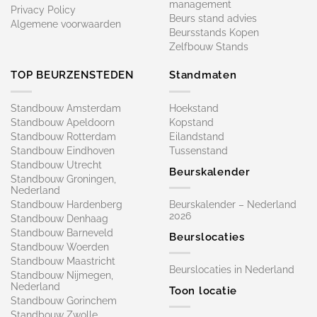
management
Privacy Policy
Beurs stand advies
Algemene voorwaarden
Beursstands Kopen
Zelfbouw Stands
TOP BEURZENSTEDEN
Standmaten
Standbouw Amsterdam
Hoekstand
Standbouw Apeldoorn
Kopstand
Standbouw Rotterdam
Eilandstand
Standbouw Eindhoven
Tussenstand
Standbouw Utrecht
Beurskalender
Standbouw Groningen,
Nederland
Standbouw Hardenberg
Beurskalender – Nederland
2026
Standbouw Denhaag
Standbouw Barneveld
Beurslocaties
Standbouw Woerden
Standbouw Maastricht
Beurslocaties in Nederland
Standbouw Nijmegen,
Nederland
Toon locatie
Standbouw Gorinchem
Standbouw Zwolle