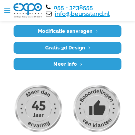
055 - 3238555
Home
RE9X8 009
info@beursstand.nl
Modificatie aanvragen
Gratis 3d Design
Meer info