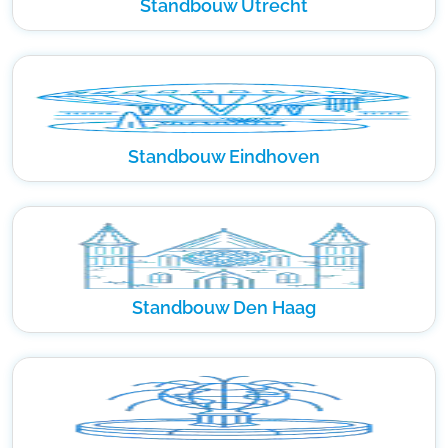
Standbouw Utrecht
Standbouw Eindhoven
Standbouw Den Haag