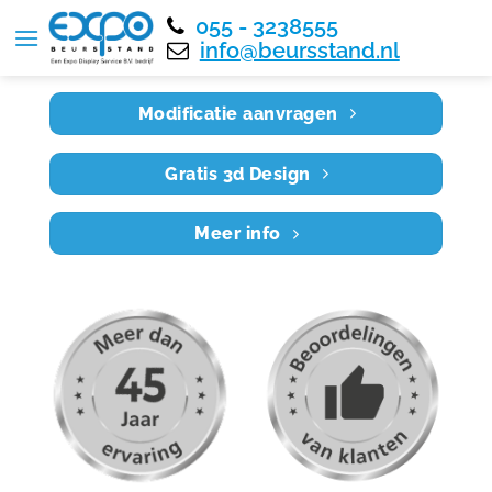
055 - 3238555
Home
RE9X8 010
info@beursstand.nl
Modificatie aanvragen
Gratis 3d Design
Meer info