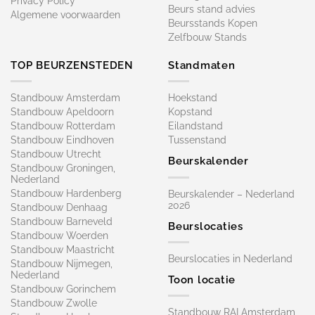
Privacy Policy
Beurs stand advies
Algemene voorwaarden
Beursstands Kopen
Zelfbouw Stands
TOP BEURZENSTEDEN
Standmaten
Standbouw Amsterdam
Hoekstand
Standbouw Apeldoorn
Kopstand
Standbouw Rotterdam
Eilandstand
Standbouw Eindhoven
Tussenstand
Standbouw Utrecht
Beurskalender
Standbouw Groningen,
Nederland
Standbouw Hardenberg
Beurskalender – Nederland
2026
Standbouw Denhaag
Standbouw Barneveld
Beurslocaties
Standbouw Woerden
Standbouw Maastricht
Beurslocaties in Nederland
Standbouw Nijmegen,
Nederland
Toon locatie
Standbouw Gorinchem
Standbouw Zwolle
Standbouw RAI Amsterdam