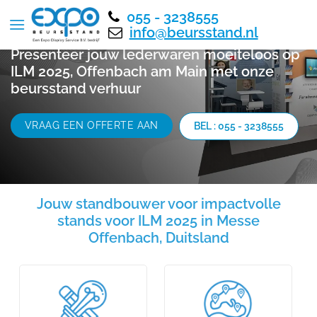
055 - 3238555
info@beursstand.nl
Presenteer jouw lederwaren moeiteloos op
ILM 2025, Offenbach am Main met onze
beursstand verhuur
VRAAG EEN OFFERTE AAN
BEL : 055 - 3238555
Jouw standbouwer voor impactvolle
stands voor ILM 2025 in Messe
Offenbach, Duitsland