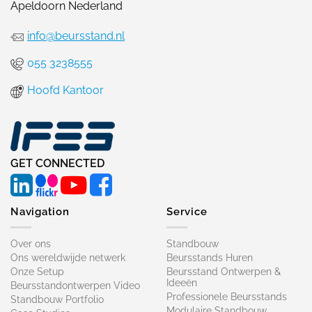
Apeldoorn Nederland
info@beursstand.nl
055 3238555
Hoofd Kantoor
GET CONNECTED
Navigation
Service
Over ons
Standbouw
Ons wereldwijde netwerk
Beursstands Huren
Onze Setup
Beursstand Ontwerpen &
Ideeën
Beursstandontwerpen Video
Professionele Beursstands
Standbouw Portfolio
Modulaire Standbouw