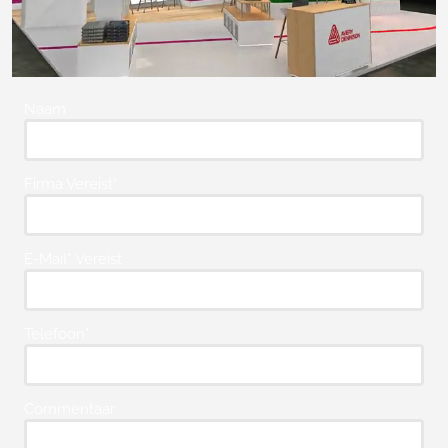
Naam
Firma Vereist*
E-Mail* Vereist
Telefoon*
Commentaar