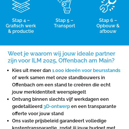
Stap 4 –
Stap 5 –
Stap 6 –
Grafisch werk
Transport
Opbouw &
& productie
afbouw
Weet je waarom wij jouw ideale partner
zijn voor ILM 2025, Offenbach am Main?
Kies uit meer dan
1.000 ideeën voor beursstands
of werk samen met onze standbouwers in
Offenbach om een ​​stand te creëren die echt
jouw merkidentiteit weerspiegelt
Ontvang binnen slechts vijf werkdagen een
gedetailleerd
3D-ontwerp
en een transparante
offerte voor jouw stand
Ons vaste prijsbeleid garandeert volledige
kostentransparantie, zodat jij jouw budget met