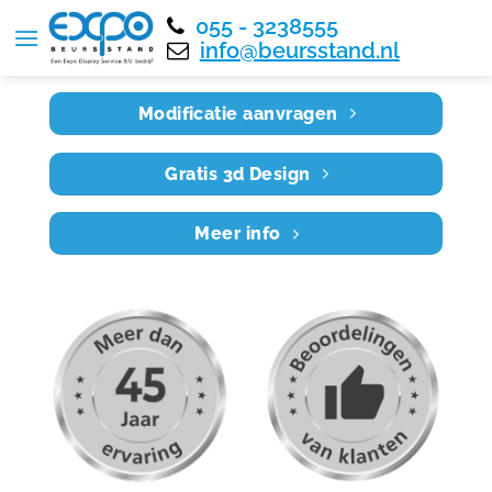
055 - 3238555
Home
RE10X4 006
info@beursstand.nl
Modificatie aanvragen
Gratis 3d Design
Meer info