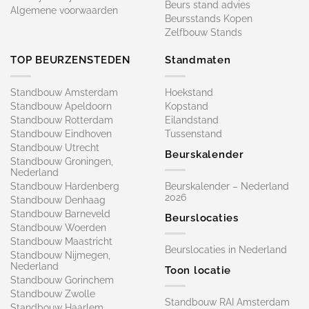
Beurs stand advies
Algemene voorwaarden
Beursstands Kopen
Zelfbouw Stands
TOP BEURZENSTEDEN
Standmaten
Standbouw Amsterdam
Hoekstand
Standbouw Apeldoorn
Kopstand
Standbouw Rotterdam
Eilandstand
Standbouw Eindhoven
Tussenstand
Standbouw Utrecht
Beurskalender
Standbouw Groningen,
Nederland
Standbouw Hardenberg
Beurskalender – Nederland
2026
Standbouw Denhaag
Standbouw Barneveld
Beurslocaties
Standbouw Woerden
Standbouw Maastricht
Beurslocaties in Nederland
Standbouw Nijmegen,
Nederland
Toon locatie
Standbouw Gorinchem
Standbouw Zwolle
Standbouw RAI Amsterdam
Standbouw Haarlem