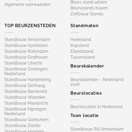
Beurs stand advies
Algemene voorwaarden
Beursstands Kopen
Zelfbouw Stands
TOP BEURZENSTEDEN
Standmaten
Standbouw Amsterdam
Hoekstand
Standbouw Apeldoorn
Kopstand
Standbouw Rotterdam
Eilandstand
Standbouw Eindhoven
Tussenstand
Standbouw Utrecht
Beurskalender
Standbouw Groningen,
Nederland
Standbouw Hardenberg
Beurskalender – Nederland
2026
Standbouw Denhaag
Standbouw Barneveld
Beurslocaties
Standbouw Woerden
Standbouw Maastricht
Beurslocaties in Nederland
Standbouw Nijmegen,
Nederland
Toon locatie
Standbouw Gorinchem
Standbouw Zwolle
Standbouw RAI Amsterdam
Standbouw Haarlem