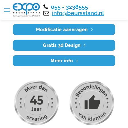
055 - 3238555
Home
RE10X5 017
info@beursstand.nl
Modificatie aanvragen
Gratis 3d Design
Meer info