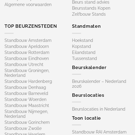
Beurs stand advies
Algemene voorwaarden
Beursstands Kopen
Zelfbouw Stands
TOP BEURZENSTEDEN
Standmaten
Standbouw Amsterdam
Hoekstand
Standbouw Apeldoorn
Kopstand
Standbouw Rotterdam
Eilandstand
Standbouw Eindhoven
Tussenstand
Standbouw Utrecht
Beurskalender
Standbouw Groningen,
Nederland
Standbouw Hardenberg
Beurskalender – Nederland
2026
Standbouw Denhaag
Standbouw Barneveld
Beurslocaties
Standbouw Woerden
Standbouw Maastricht
Beurslocaties in Nederland
Standbouw Nijmegen,
Nederland
Toon locatie
Standbouw Gorinchem
Standbouw Zwolle
Standbouw RAI Amsterdam
Standbouw Haarlem