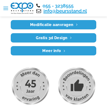
055 - 3238555
Home
RE10X5 021
info@beursstand.nl
Modificatie aanvragen
Gratis 3d Design
Meer info