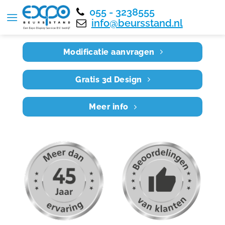
055 - 3238555
Home
RE10X8 003
info@beursstand.nl
Modificatie aanvragen
Gratis 3d Design
Meer info