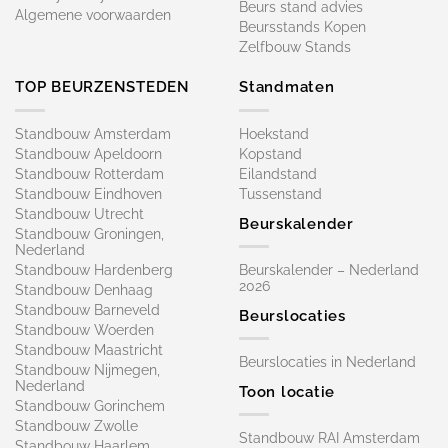
Beurs stand advies
Algemene voorwaarden
Beursstands Kopen
Zelfbouw Stands
TOP BEURZENSTEDEN
Standmaten
Standbouw Amsterdam
Hoekstand
Standbouw Apeldoorn
Kopstand
Standbouw Rotterdam
Eilandstand
Standbouw Eindhoven
Tussenstand
Standbouw Utrecht
Beurskalender
Standbouw Groningen,
Nederland
Standbouw Hardenberg
Beurskalender – Nederland
2026
Standbouw Denhaag
Standbouw Barneveld
Beurslocaties
Standbouw Woerden
Standbouw Maastricht
Beurslocaties in Nederland
Standbouw Nijmegen,
Nederland
Toon locatie
Standbouw Gorinchem
Standbouw Zwolle
Standbouw RAI Amsterdam
Standbouw Haarlem