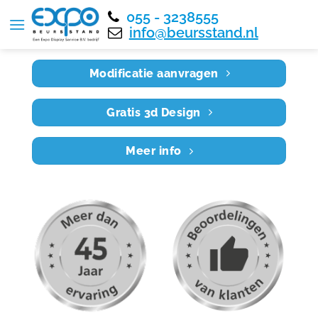
055 - 3238555
Home
RE12X8 003
info@beursstand.nl
Modificatie aanvragen
Gratis 3d Design
Meer info