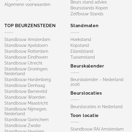
Beurs stand advies
Algemene voorwaarden
Beursstands Kopen
Zelfbouw Stands
TOP BEURZENSTEDEN
Standmaten
Standbouw Amsterdam
Hoekstand
Standbouw Apeldoorn
Kopstand
Standbouw Rotterdam
Eilandstand
Standbouw Eindhoven
Tussenstand
Standbouw Utrecht
Beurskalender
Standbouw Groningen,
Nederland
Standbouw Hardenberg
Beurskalender – Nederland
2026
Standbouw Denhaag
Standbouw Barneveld
Beurslocaties
Standbouw Woerden
Standbouw Maastricht
Beurslocaties in Nederland
Standbouw Nijmegen,
Nederland
Toon locatie
Standbouw Gorinchem
Standbouw Zwolle
Standbouw RAI Amsterdam
Standbouw Haarlem