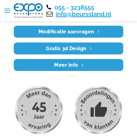
055 - 3238555
Home
RE12X9 003
info@beursstand.nl
Modificatie aanvragen
Gratis 3d Design
Meer info