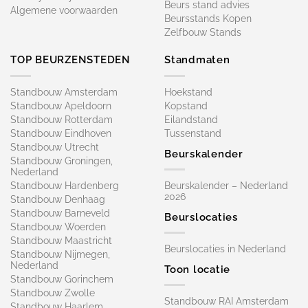
Beurs stand advies
Algemene voorwaarden
Beursstands Kopen
Zelfbouw Stands
TOP BEURZENSTEDEN
Standmaten
Standbouw Amsterdam
Hoekstand
Standbouw Apeldoorn
Kopstand
Standbouw Rotterdam
Eilandstand
Standbouw Eindhoven
Tussenstand
Standbouw Utrecht
Beurskalender
Standbouw Groningen,
Nederland
Standbouw Hardenberg
Beurskalender – Nederland
2026
Standbouw Denhaag
Standbouw Barneveld
Beurslocaties
Standbouw Woerden
Standbouw Maastricht
Beurslocaties in Nederland
Standbouw Nijmegen,
Nederland
Toon locatie
Standbouw Gorinchem
Standbouw Zwolle
Standbouw RAI Amsterdam
Standbouw Haarlem