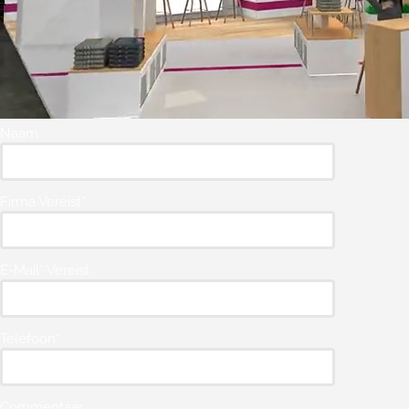
Naam
Firma Vereist*
E-Mail* Vereist
Telefoon*
Commentaar