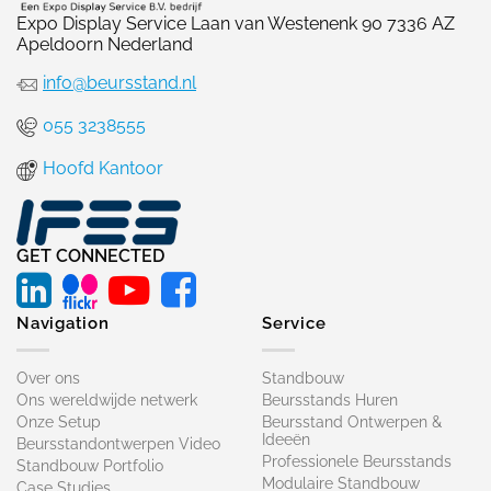
Expo Display Service Laan van Westenenk 90 7336 AZ
Apeldoorn Nederland
info@beursstand.nl
055 3238555
Hoofd Kantoor
GET CONNECTED
Navigation
Service
Over ons
Standbouw
Ons wereldwijde netwerk
Beursstands Huren
Onze Setup
Beursstand Ontwerpen &
Ideeën
Beursstandontwerpen Video
Professionele Beursstands
Standbouw Portfolio
Modulaire Standbouw
Case Studies