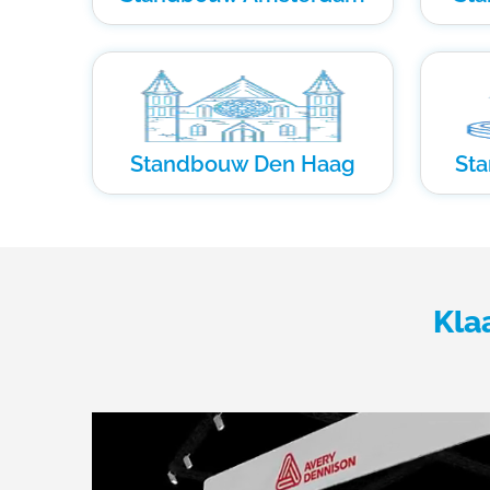
Standbouw Den Haag
St
Kla