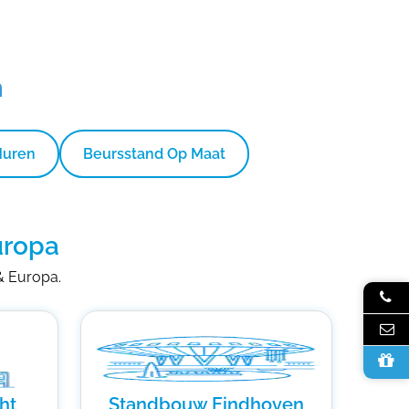
n
Huren
Beursstand Op Maat
uropa
 & Europa.
ht
Standbouw Eindhoven