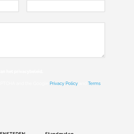
an het privacybeleid.
eCAPTCHA and the Google
Privacy Policy
and
Terms
ZENSTEDEN
Standmaten