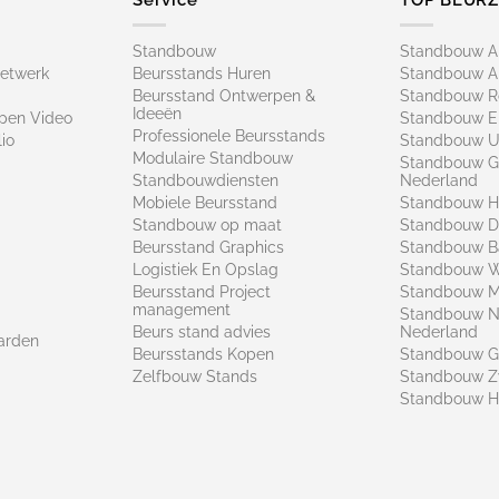
Standbouw
Standbouw 
netwerk
Beursstands Huren
Standbouw A
Beursstand Ontwerpen &
Standbouw R
Ideeën
pen Video
Standbouw E
Professionele Beursstands
io
Standbouw U
Modulaire Standbouw
Standbouw G
Standbouwdiensten
Nederland
Mobiele Beursstand
Standbouw H
Standbouw op maat​
Standbouw 
Beursstand Graphics
Standbouw B
Logistiek En Opslag
Standbouw 
Beursstand Project
Standbouw Ma
management
Standbouw N
Beurs stand advies
Nederland
arden
Beursstands Kopen
Standbouw G
Zelfbouw Stands
Standbouw Z
Standbouw H