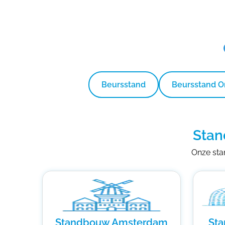
Beursstand
Beursstand 
Stan
Onze stan
Standbouw Amsterdam
St