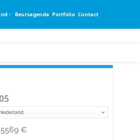
and
Beursagenda
Portfolio
Contact
05
35569
€