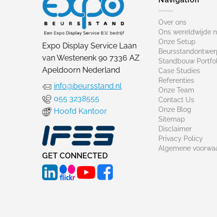
Over ons
Ons wereldwijde 
Onze Setup
Expo Display Service Laan
Beursstandontwer
van Westenenk 90 7336 AZ
Standbouw Portfol
Apeldoorn Nederland
Case Studies
Referenties
info@beursstand.nl
Onze Team
055 3238555
Contact Us
Onze Blog
Hoofd Kantoor
Sitemap
Disclaimer
Privacy Policy
Algemene voorwa
GET CONNECTED