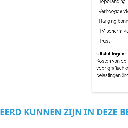
* Topbranding
* Verhoogde vl
* Hanging bann
* TV-scherm v
* Truss
Uitsluitingen:
Kosten van de b
voor grafisch 
belastingen (in
SEERD KUNNEN ZIJN IN DEZE 