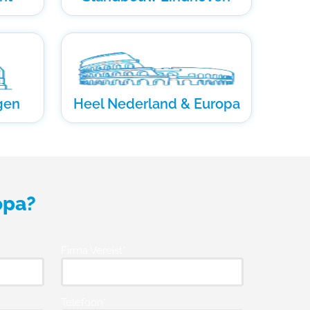
gen
Heel Nederland & Europa
opa?
Firma Vereist*
Telefoon*