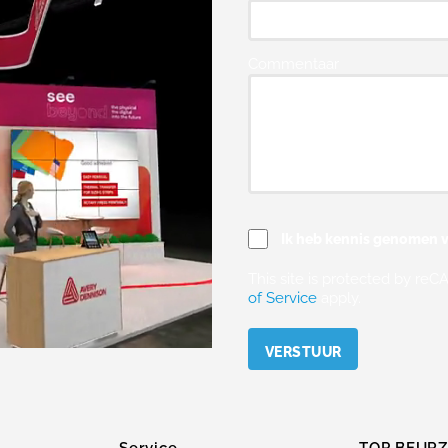
Commentaar
Ik heb kennis genomen v
This site is protected by r
of Service
apply.
Please leave this field empty.
Service
TOP BEUR