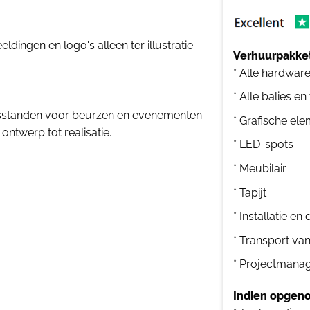
dingen en logo's alleen ter illustratie
Verhuurpakket
* Alle hardwar
* Alle balies en
sstanden voor beurzen en evenementen.
* Grafische el
ontwerp tot realisatie.
* LED-spots
* Meubilair
* Tapijt
* Installatie e
* Transport va
* Projectmana
Indien opgeno