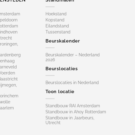
Amsterdam
Hoekstand
peldoorn
Kopstand
otterdam
Eilandstand
indhoven
Tussenstand
trecht
Beurskalender
roningen,
ardenberg
Beurskalender – Nederland
2026
Denhaag
arneveld
Beurslocaties
Woerden
astricht
Beurslocaties in Nederland
ijmegen,
Toon locatie
orinchem
wolle
Standbouw RAI Amsterdam
aarlem
Standbouw in Ahoy Rotterdam
Standbouw in Jaarbeurs,
Utrecht