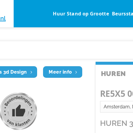
Huur Stand op Grootte
Beursst
nl
s 3d Design
Meer info
HUREN
RE5X5 0
HUREN