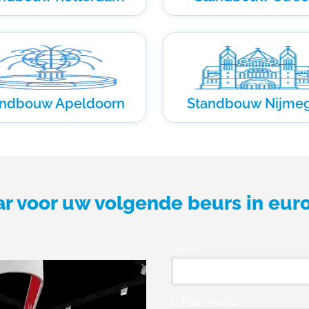
andbouw Apeldoorn
Standbouw Nijme
ar voor uw volgende beurs in eur
Naam
E-Mail* Vereist