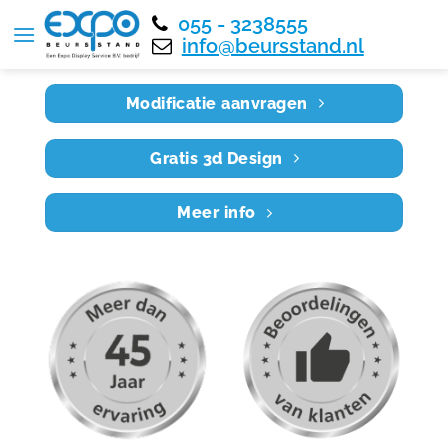
055 - 3238555
Home
RE6X3 007
info@beursstand.nl
Modificatie aanvragen
Gratis 3d Design
Meer info