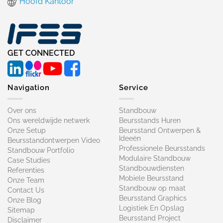
Hoofd Kantoor
GET CONNECTED
Navigation
Service
Over ons
Standbouw
Ons wereldwijde netwerk
Beursstands Huren
Onze Setup
Beursstand Ontwerpen &
Ideeën
Beursstandontwerpen Video
Professionele Beursstands
Standbouw Portfolio
Modulaire Standbouw
Case Studies
Standbouwdiensten
Referenties
Mobiele Beursstand
Onze Team
Standbouw op maat​
Contact Us
Beursstand Graphics
Onze Blog
Logistiek En Opslag
Sitemap
Beursstand Project
Disclaimer