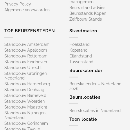
management
Privacy Policy
Beurs stand advies
Algemene voorwaarden
Beursstands Kopen
Zelfbouw Stands
TOP BEURZENSTEDEN
Standmaten
Standbouw Amsterdam
Hoekstand
Standbouw Apeldoorn
Kopstand
Standbouw Rotterdam
Eilandstand
Standbouw Eindhoven
Tussenstand
Standbouw Utrecht
Beurskalender
Standbouw Groningen,
Nederland
Standbouw Hardenberg
Beurskalender – Nederland
2026
Standbouw Denhaag
Standbouw Barneveld
Beurslocaties
Standbouw Woerden
Standbouw Maastricht
Beurslocaties in Nederland
Standbouw Nijmegen,
Nederland
Toon locatie
Standbouw Gorinchem
Standbouw Zwolle