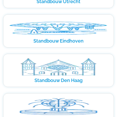
Standbouw Utrecht
Standbouw Eindhoven
Standbouw Den Haag