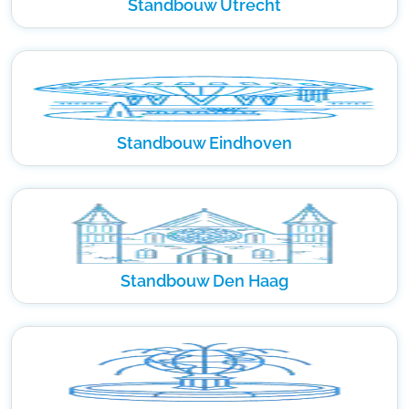
Standbouw Utrecht
Standbouw Eindhoven
Standbouw Den Haag