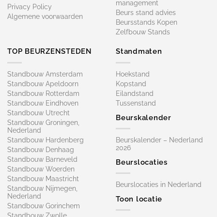
management
Privacy Policy
Beurs stand advies
Algemene voorwaarden
Beursstands Kopen
Zelfbouw Stands
TOP BEURZENSTEDEN
Standmaten
Standbouw Amsterdam
Hoekstand
Standbouw Apeldoorn
Kopstand
Standbouw Rotterdam
Eilandstand
Standbouw Eindhoven
Tussenstand
Standbouw Utrecht
Beurskalender
Standbouw Groningen,
Nederland
Standbouw Hardenberg
Beurskalender – Nederland
2026
Standbouw Denhaag
Standbouw Barneveld
Beurslocaties
Standbouw Woerden
Standbouw Maastricht
Beurslocaties in Nederland
Standbouw Nijmegen,
Nederland
Toon locatie
Standbouw Gorinchem
Standbouw Zwolle