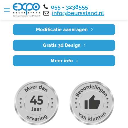
055 - 3238555
Home
RE6X3 063
info@beursstand.nl
Modificatie aanvragen
Gratis 3d Design
Meer info