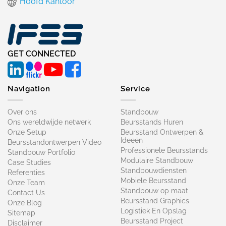
Hoofd Kantoor
GET CONNECTED
Navigation
Service
Over ons
Standbouw
Ons wereldwijde netwerk
Beursstands Huren
Onze Setup
Beursstand Ontwerpen &
Ideeën
Beursstandontwerpen Video
Professionele Beursstands
Standbouw Portfolio
Modulaire Standbouw
Case Studies
Standbouwdiensten
Referenties
Mobiele Beursstand
Onze Team
Standbouw op maat​
Contact Us
Beursstand Graphics
Onze Blog
Logistiek En Opslag
Sitemap
Beursstand Project
Disclaimer