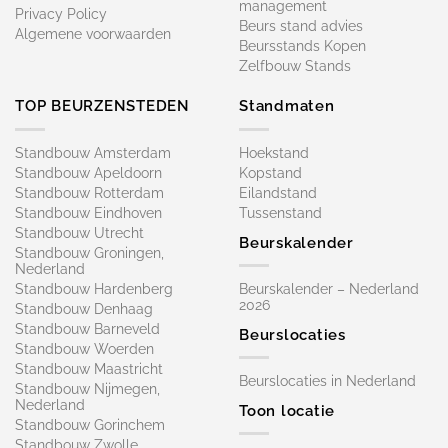
management
Privacy Policy
Beurs stand advies
Algemene voorwaarden
Beursstands Kopen
Zelfbouw Stands
TOP BEURZENSTEDEN
Standmaten
Standbouw Amsterdam
Hoekstand
Standbouw Apeldoorn
Kopstand
Standbouw Rotterdam
Eilandstand
Standbouw Eindhoven
Tussenstand
Standbouw Utrecht
Beurskalender
Standbouw Groningen,
Nederland
Standbouw Hardenberg
Beurskalender – Nederland
2026
Standbouw Denhaag
Standbouw Barneveld
Beurslocaties
Standbouw Woerden
Standbouw Maastricht
Beurslocaties in Nederland
Standbouw Nijmegen,
Nederland
Toon locatie
Standbouw Gorinchem
Standbouw Zwolle