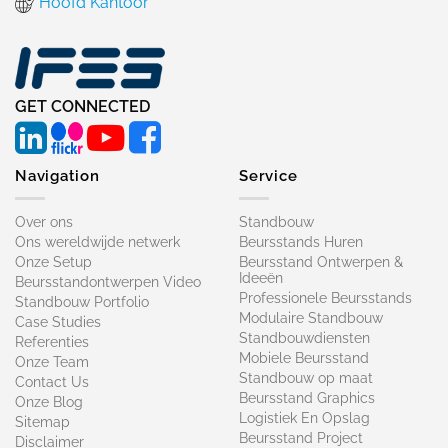
Hoofd Kantoor
GET CONNECTED
Navigation
Service
Over ons
Standbouw
Ons wereldwijde netwerk
Beursstands Huren
Onze Setup
Beursstand Ontwerpen &
Ideeën
Beursstandontwerpen Video
Professionele Beursstands
Standbouw Portfolio
Modulaire Standbouw
Case Studies
Standbouwdiensten
Referenties
Mobiele Beursstand
Onze Team
Standbouw op maat​
Contact Us
Beursstand Graphics
Onze Blog
Logistiek En Opslag
Sitemap
Beursstand Project
Disclaimer