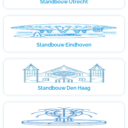
Standbouw Utrecht
Standbouw Eindhoven
Standbouw Den Haag