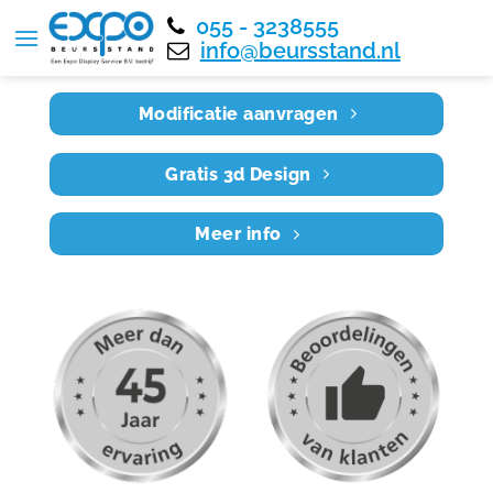
055 - 3238555
Home
RE6X4 021
info@beursstand.nl
Modificatie aanvragen
Gratis 3d Design
Meer info