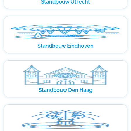
Standbouw Utrecht
Standbouw Eindhoven
Standbouw Den Haag