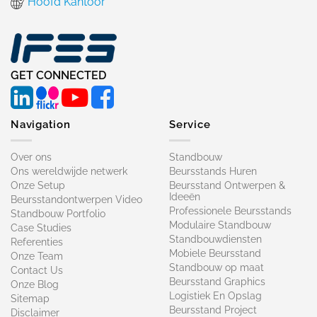
Hoofd Kantoor
GET CONNECTED
Navigation
Service
Over ons
Standbouw
Ons wereldwijde netwerk
Beursstands Huren
Onze Setup
Beursstand Ontwerpen &
Ideeën
Beursstandontwerpen Video
Professionele Beursstands
Standbouw Portfolio
Modulaire Standbouw
Case Studies
Standbouwdiensten
Referenties
Mobiele Beursstand
Onze Team
Standbouw op maat​
Contact Us
Beursstand Graphics
Onze Blog
Logistiek En Opslag
Sitemap
Beursstand Project
Disclaimer