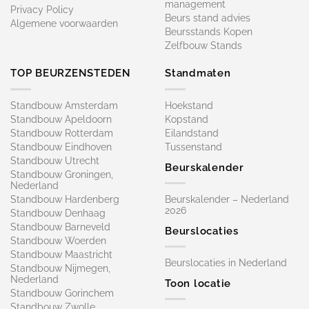
management
Privacy Policy
Beurs stand advies
Algemene voorwaarden
Beursstands Kopen
Zelfbouw Stands
TOP BEURZENSTEDEN
Standmaten
Standbouw Amsterdam
Hoekstand
Standbouw Apeldoorn
Kopstand
Standbouw Rotterdam
Eilandstand
Standbouw Eindhoven
Tussenstand
Standbouw Utrecht
Beurskalender
Standbouw Groningen,
Nederland
Standbouw Hardenberg
Beurskalender – Nederland
2026
Standbouw Denhaag
Standbouw Barneveld
Beurslocaties
Standbouw Woerden
Standbouw Maastricht
Beurslocaties in Nederland
Standbouw Nijmegen,
Nederland
Toon locatie
Standbouw Gorinchem
Standbouw Zwolle