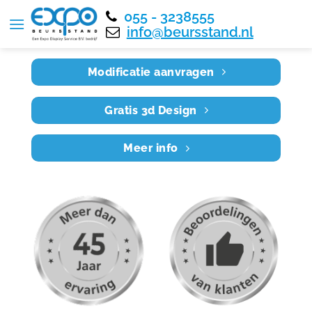
055 - 3238555
Home
RE6X5 041
info@beursstand.nl
Modificatie aanvragen
Gratis 3d Design
Meer info