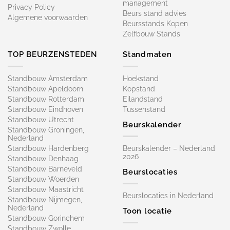
management
Privacy Policy
Beurs stand advies
Algemene voorwaarden
Beursstands Kopen
Zelfbouw Stands
TOP BEURZENSTEDEN
Standmaten
Standbouw Amsterdam
Hoekstand
Standbouw Apeldoorn
Kopstand
Standbouw Rotterdam
Eilandstand
Standbouw Eindhoven
Tussenstand
Standbouw Utrecht
Beurskalender
Standbouw Groningen,
Nederland
Standbouw Hardenberg
Beurskalender – Nederland
2026
Standbouw Denhaag
Standbouw Barneveld
Beurslocaties
Standbouw Woerden
Standbouw Maastricht
Beurslocaties in Nederland
Standbouw Nijmegen,
Nederland
Toon locatie
Standbouw Gorinchem
Standbouw Zwolle