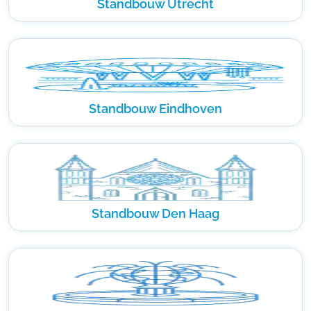
Standbouw Utrecht
Standbouw Eindhoven
Standbouw Den Haag