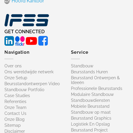
Hoofd Kantoor
GET CONNECTED
Navigation
Service
Over ons
Standbouw
Ons wereldwijde netwerk
Beursstands Huren
Onze Setup
Beursstand Ontwerpen &
Ideeën
Beursstandontwerpen Video
Professionele Beursstands
Standbouw Portfolio
Modulaire Standbouw
Case Studies
Standbouwdiensten
Referenties
Mobiele Beursstand
Onze Team
Standbouw op maat​
Contact Us
Beursstand Graphics
Onze Blog
Logistiek En Opslag
Sitemap
Beursstand Project
Disclaimer