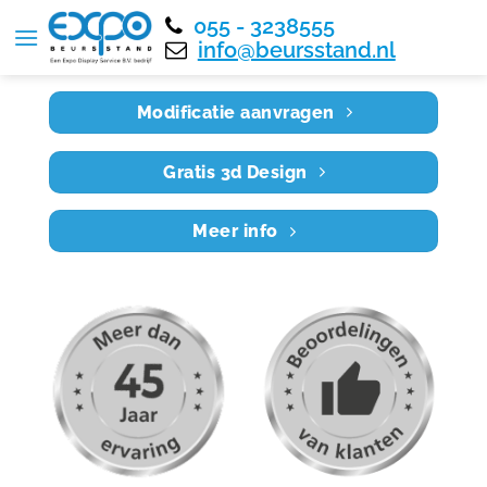
055 - 3238555
Home
RE6X6 042
info@beursstand.nl
Modificatie aanvragen
Gratis 3d Design
Meer info