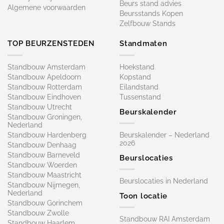
Beurs stand advies
Algemene voorwaarden
Beursstands Kopen
Zelfbouw Stands
TOP BEURZENSTEDEN
Standmaten
Standbouw Amsterdam
Hoekstand
Standbouw Apeldoorn
Kopstand
Standbouw Rotterdam
Eilandstand
Standbouw Eindhoven
Tussenstand
Standbouw Utrecht
Beurskalender
Standbouw Groningen,
Nederland
Standbouw Hardenberg
Beurskalender – Nederland
2026
Standbouw Denhaag
Standbouw Barneveld
Beurslocaties
Standbouw Woerden
Standbouw Maastricht
Beurslocaties in Nederland
Standbouw Nijmegen,
Nederland
Toon locatie
Standbouw Gorinchem
Standbouw Zwolle
Standbouw RAI Amsterdam
Standbouw Haarlem