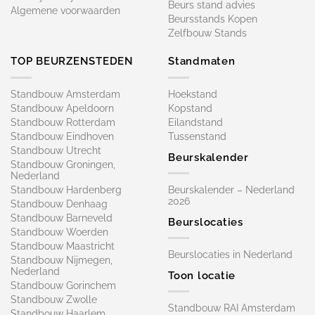
Beurs stand advies
Algemene voorwaarden
Beursstands Kopen
Zelfbouw Stands
TOP BEURZENSTEDEN
Standmaten
Standbouw Amsterdam
Hoekstand
Standbouw Apeldoorn
Kopstand
Standbouw Rotterdam
Eilandstand
Standbouw Eindhoven
Tussenstand
Standbouw Utrecht
Beurskalender
Standbouw Groningen,
Nederland
Standbouw Hardenberg
Beurskalender – Nederland
2026
Standbouw Denhaag
Standbouw Barneveld
Beurslocaties
Standbouw Woerden
Standbouw Maastricht
Beurslocaties in Nederland
Standbouw Nijmegen,
Nederland
Toon locatie
Standbouw Gorinchem
Standbouw Zwolle
Standbouw RAI Amsterdam
Standbouw Haarlem