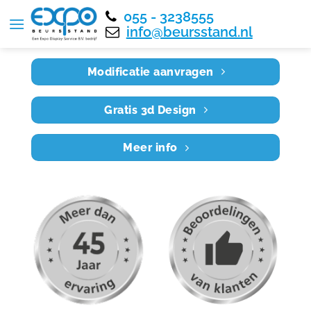
055 - 3238555
Home
RE7X6 025
info@beursstand.nl
Modificatie aanvragen
Gratis 3d Design
Meer info