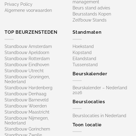
management
Privacy Policy
Beurs stand advies
Algemene voorwaarden
Beursstands Kopen
Zelfbouw Stands
TOP BEURZENSTEDEN
Standmaten
Standbouw Amsterdam
Hoekstand
Standbouw Apeldoorn
Kopstand
Standbouw Rotterdam
Eilandstand
Standbouw Eindhoven
Tussenstand
Standbouw Utrecht
Beurskalender
Standbouw Groningen,
Nederland
Standbouw Hardenberg
Beurskalender – Nederland
2026
Standbouw Denhaag
Standbouw Barneveld
Beurslocaties
Standbouw Woerden
Standbouw Maastricht
Beurslocaties in Nederland
Standbouw Nijmegen,
Nederland
Toon locatie
Standbouw Gorinchem
Standbouw Zwolle