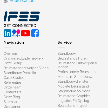
Hoofd Kantoor
GET CONNECTED
Navigation
Service
Over ons
Standbouw
Ons wereldwijde netwerk
Beursstands Huren
Onze Setup
Beursstand Ontwerpen &
Ideeën
Beursstandontwerpen Video
Professionele Beursstands
Standbouw Portfolio
Modulaire Standbouw
Case Studies
Standbouwdiensten
Referenties
Mobiele Beursstand
Onze Team
Standbouw op maat​
Contact Us
Beursstand Graphics
Onze Blog
Logistiek En Opslag
Sitemap
Beursstand Project
Disclaimer