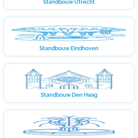
Standbouw Utrecht
Standbouw Eindhoven
Standbouw Den Haag