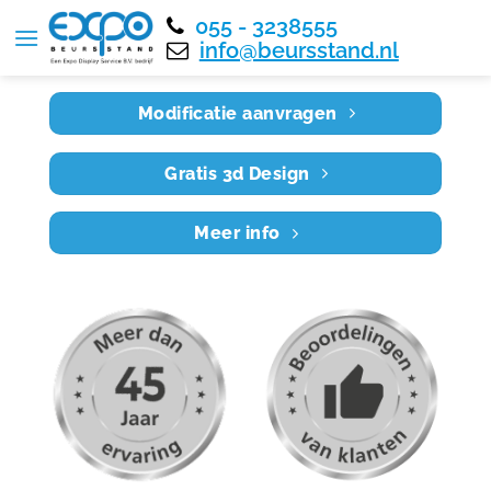
055 - 3238555
Home
RE8X3 001
info@beursstand.nl
Modificatie aanvragen
Gratis 3d Design
Meer info