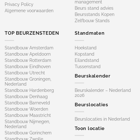
management
Privacy Policy
Beurs stand advies
Algemene voorwaarden
Beursstands Kopen
Zelfbouw Stands
TOP BEURZENSTEDEN
Standmaten
Standbouw Amsterdam
Hoekstand
Standbouw Apeldoorn
Kopstand
Standbouw Rotterdam
Eilandstand
Standbouw Eindhoven
Tussenstand
Standbouw Utrecht
Beurskalender
Standbouw Groningen,
Nederland
Standbouw Hardenberg
Beurskalender – Nederland
2026
Standbouw Denhaag
Standbouw Barneveld
Beurslocaties
Standbouw Woerden
Standbouw Maastricht
Beurslocaties in Nederland
Standbouw Nijmegen,
Nederland
Toon locatie
Standbouw Gorinchem
Standbouw Zwolle