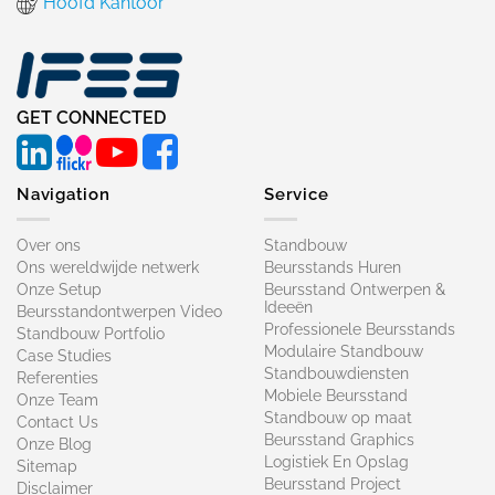
Hoofd Kantoor
GET CONNECTED
Navigation
Service
Over ons
Standbouw
Ons wereldwijde netwerk
Beursstands Huren
Onze Setup
Beursstand Ontwerpen &
Ideeën
Beursstandontwerpen Video
Professionele Beursstands
Standbouw Portfolio
Modulaire Standbouw
Case Studies
Standbouwdiensten
Referenties
Mobiele Beursstand
Onze Team
Standbouw op maat​
Contact Us
Beursstand Graphics
Onze Blog
Logistiek En Opslag
Sitemap
Beursstand Project
Disclaimer