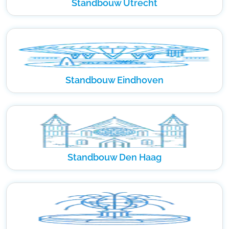
Standbouw Utrecht
Standbouw Eindhoven
Standbouw Den Haag