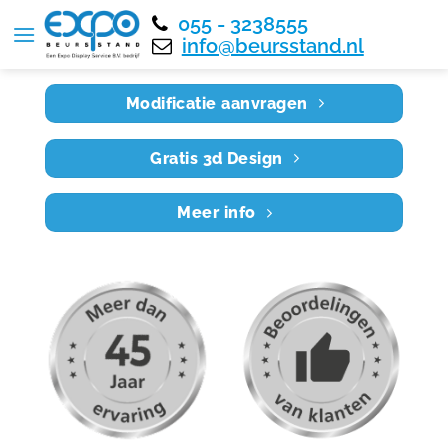
055 - 3238555
Home
RE8X3 021
info@beursstand.nl
Modificatie aanvragen
Gratis 3d Design
Meer info