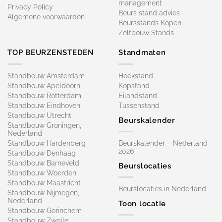
management
Privacy Policy
Beurs stand advies
Algemene voorwaarden
Beursstands Kopen
Zelfbouw Stands
TOP BEURZENSTEDEN
Standmaten
Standbouw Amsterdam
Hoekstand
Standbouw Apeldoorn
Kopstand
Standbouw Rotterdam
Eilandstand
Standbouw Eindhoven
Tussenstand
Standbouw Utrecht
Beurskalender
Standbouw Groningen,
Nederland
Standbouw Hardenberg
Beurskalender – Nederland
2026
Standbouw Denhaag
Standbouw Barneveld
Beurslocaties
Standbouw Woerden
Standbouw Maastricht
Beurslocaties in Nederland
Standbouw Nijmegen,
Nederland
Toon locatie
Standbouw Gorinchem
Standbouw Zwolle