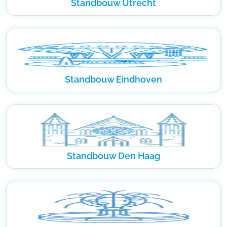
Standbouw Utrecht
Standbouw Eindhoven
Standbouw Den Haag