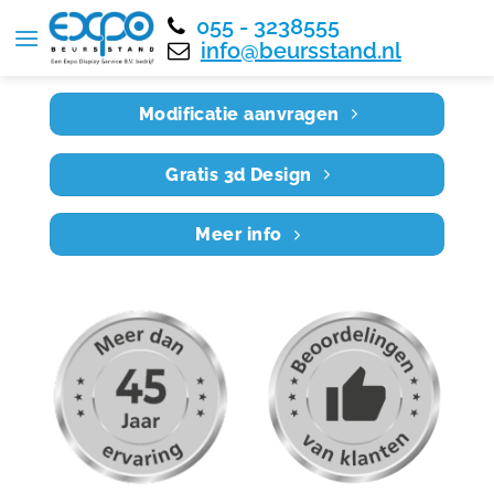
055 - 3238555
Home
RE8X4 022
info@beursstand.nl
Modificatie aanvragen
Gratis 3d Design
Meer info