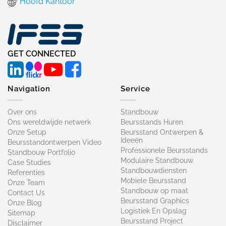
Hoofd Kantoor
GET CONNECTED
Navigation
Service
Over ons
Standbouw
Ons wereldwijde netwerk
Beursstands Huren
Onze Setup
Beursstand Ontwerpen &
Ideeën
Beursstandontwerpen Video
Professionele Beursstands
Standbouw Portfolio
Modulaire Standbouw
Case Studies
Standbouwdiensten
Referenties
Mobiele Beursstand
Onze Team
Standbouw op maat​
Contact Us
Beursstand Graphics
Onze Blog
Logistiek En Opslag
Sitemap
Beursstand Project
Disclaimer