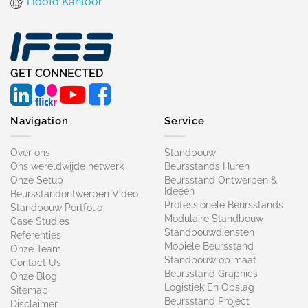
Hoofd Kantoor
GET CONNECTED
Navigation
Service
Over ons
Standbouw
Ons wereldwijde netwerk
Beursstands Huren
Onze Setup
Beursstand Ontwerpen &
Ideeën
Beursstandontwerpen Video
Professionele Beursstands
Standbouw Portfolio
Modulaire Standbouw
Case Studies
Standbouwdiensten
Referenties
Mobiele Beursstand
Onze Team
Standbouw op maat​
Contact Us
Beursstand Graphics
Onze Blog
Logistiek En Opslag
Sitemap
Beursstand Project
Disclaimer