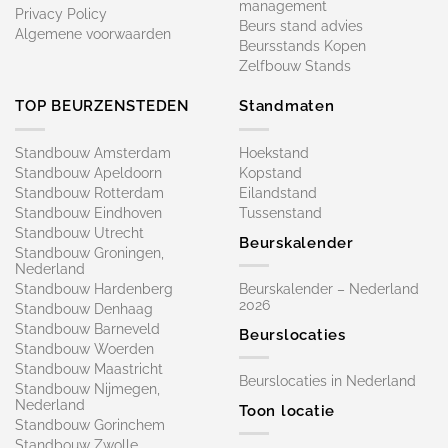
management
Privacy Policy
Beurs stand advies
Algemene voorwaarden
Beursstands Kopen
Zelfbouw Stands
TOP BEURZENSTEDEN
Standmaten
Standbouw Amsterdam
Hoekstand
Standbouw Apeldoorn
Kopstand
Standbouw Rotterdam
Eilandstand
Standbouw Eindhoven
Tussenstand
Standbouw Utrecht
Beurskalender
Standbouw Groningen,
Nederland
Standbouw Hardenberg
Beurskalender – Nederland
2026
Standbouw Denhaag
Standbouw Barneveld
Beurslocaties
Standbouw Woerden
Standbouw Maastricht
Beurslocaties in Nederland
Standbouw Nijmegen,
Nederland
Toon locatie
Standbouw Gorinchem
Standbouw Zwolle