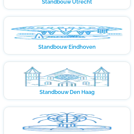
Standbouw Utrecht
Standbouw Eindhoven
Standbouw Den Haag