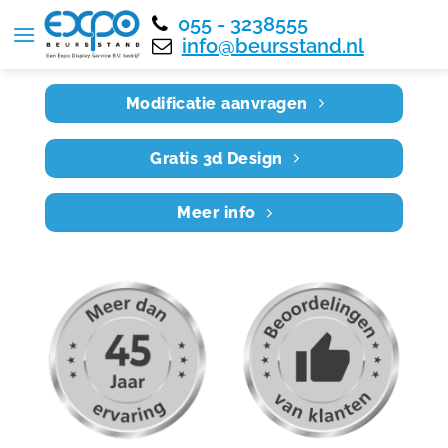
055 - 3238555
Home
RE8X5 015
info@beursstand.nl
Modificatie aanvragen
Gratis 3d Design
Meer info