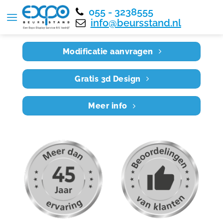
055 - 3238555
Home
RE8X6 011
info@beursstand.nl
Modificatie aanvragen
Gratis 3d Design
Meer info