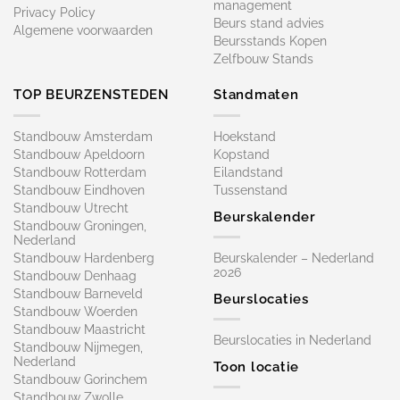
management
Privacy Policy
Beurs stand advies
Algemene voorwaarden
Beursstands Kopen
Zelfbouw Stands
TOP BEURZENSTEDEN
Standmaten
Standbouw Amsterdam
Hoekstand
Standbouw Apeldoorn
Kopstand
Standbouw Rotterdam
Eilandstand
Standbouw Eindhoven
Tussenstand
Standbouw Utrecht
Beurskalender
Standbouw Groningen,
Nederland
Standbouw Hardenberg
Beurskalender – Nederland
2026
Standbouw Denhaag
Standbouw Barneveld
Beurslocaties
Standbouw Woerden
Standbouw Maastricht
Beurslocaties in Nederland
Standbouw Nijmegen,
Nederland
Toon locatie
Standbouw Gorinchem
Standbouw Zwolle