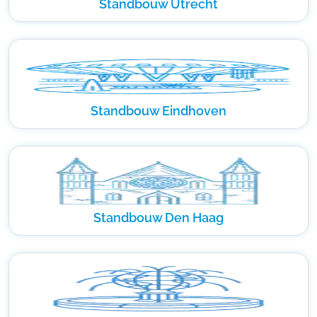
Standbouw Utrecht
Standbouw Eindhoven
Standbouw Den Haag