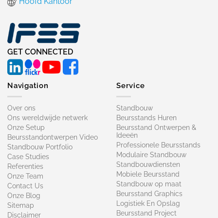
Hoofd Kantoor
GET CONNECTED
Navigation
Service
Over ons
Standbouw
Ons wereldwijde netwerk
Beursstands Huren
Onze Setup
Beursstand Ontwerpen &
Ideeën
Beursstandontwerpen Video
Professionele Beursstands
Standbouw Portfolio
Modulaire Standbouw
Case Studies
Standbouwdiensten
Referenties
Mobiele Beursstand
Onze Team
Standbouw op maat​
Contact Us
Beursstand Graphics
Onze Blog
Logistiek En Opslag
Sitemap
Beursstand Project
Disclaimer