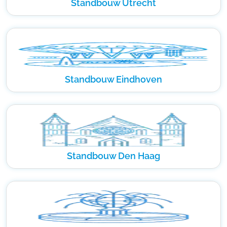
Standbouw Utrecht
Standbouw Eindhoven
Standbouw Den Haag