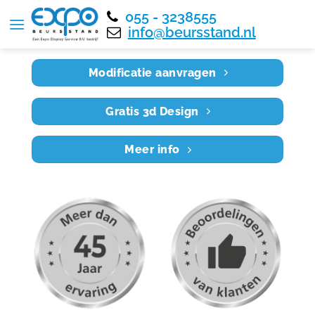
055 - 3238555
Home
RE9X4 008
info@beursstand.nl
Modificatie aanvragen
Gratis 3d Design
Meer info