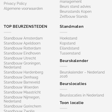
management
Privacy Policy
Beurs stand advies
Algemene voorwaarden
Beursstands Kopen
Zelfbouw Stands
TOP BEURZENSTEDEN
Standmaten
Standbouw Amsterdam
Hoekstand
Standbouw Apeldoorn
Kopstand
Standbouw Rotterdam
Eilandstand
Standbouw Eindhoven
Tussenstand
Standbouw Utrecht
Beurskalender
Standbouw Groningen,
Nederland
Standbouw Hardenberg
Beurskalender – Nederland
2026
Standbouw Denhaag
Standbouw Barneveld
Beurslocaties
Standbouw Woerden
Standbouw Maastricht
Beurslocaties in Nederland
Standbouw Nijmegen,
Nederland
Toon locatie
Standbouw Gorinchem
Standbouw Zwolle