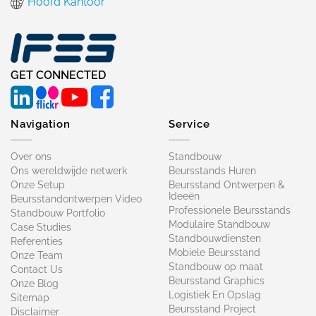
Hoofd Kantoor
GET CONNECTED
Navigation
Service
Over ons
Standbouw
Ons wereldwijde netwerk
Beursstands Huren
Onze Setup
Beursstand Ontwerpen &
Ideeën
Beursstandontwerpen Video
Professionele Beursstands
Standbouw Portfolio
Modulaire Standbouw
Case Studies
Standbouwdiensten
Referenties
Mobiele Beursstand
Onze Team
Standbouw op maat​
Contact Us
Beursstand Graphics
Onze Blog
Logistiek En Opslag
Sitemap
Beursstand Project
Disclaimer