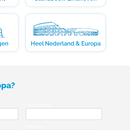
gen
Heel Nederland & Europa
opa?
Firma Vereist*
Telefoon*