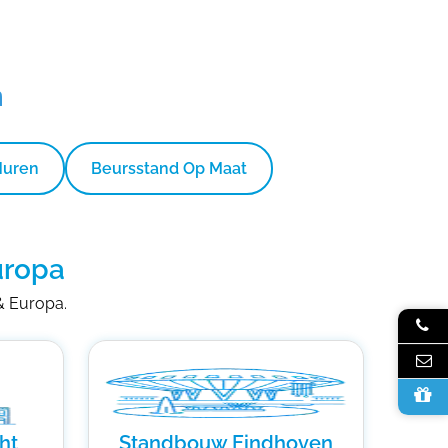
n
Huren
Beursstand Op Maat
uropa
 & Europa.
ht
Standbouw Eindhoven