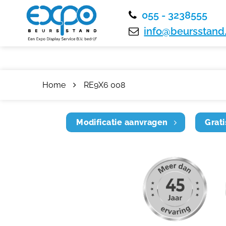
055 - 3238555
info@beursstand.
Home
RE9X6 008
Modificatie aanvragen
Grati