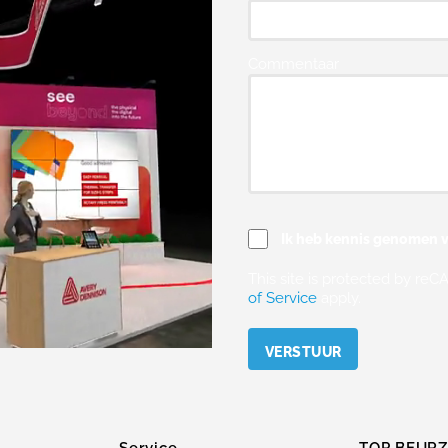
Commentaar
Ik heb kennis genomen v
This site is protected by r
of Service
apply.
Please leave this field empty.
Service
TOP BEUR