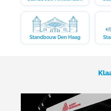
Standbouw Den Haag
St
Kla