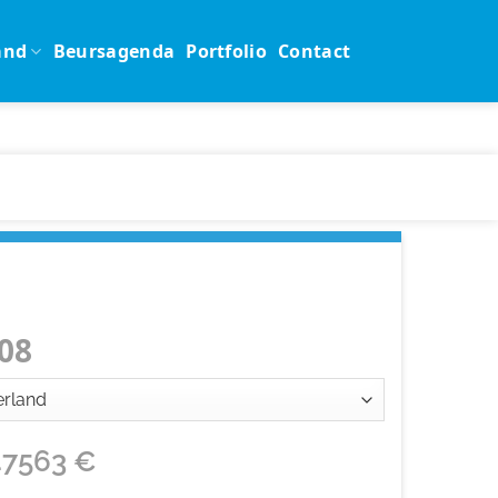
and
Beursagenda
Portfolio
Contact
08
47563
€