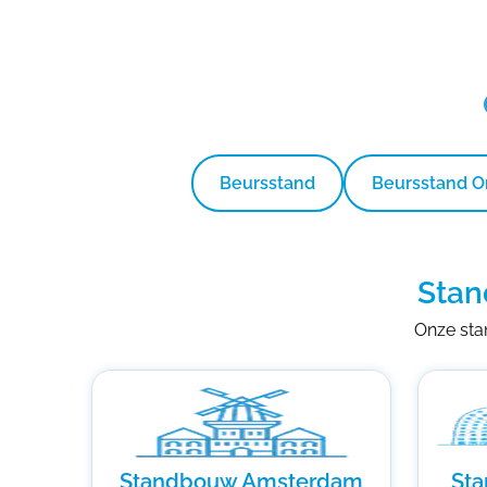
Beursstand
Beursstand 
Stan
Onze stan
Standbouw Amsterdam
St