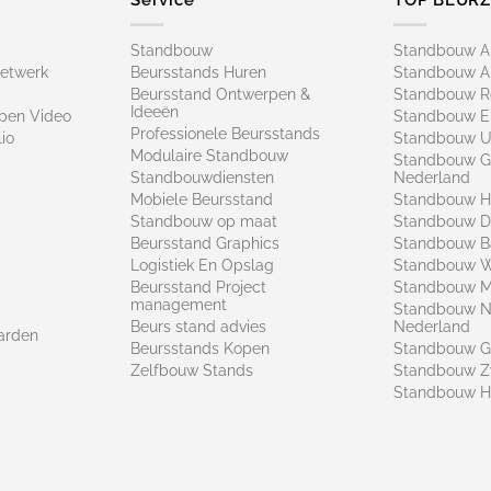
Standbouw
Standbouw 
netwerk
Beursstands Huren
Standbouw A
Beursstand Ontwerpen &
Standbouw R
Ideeën
pen Video
Standbouw E
Professionele Beursstands
io
Standbouw U
Modulaire Standbouw
Standbouw G
Standbouwdiensten
Nederland
Mobiele Beursstand
Standbouw H
Standbouw op maat​
Standbouw 
Beursstand Graphics
Standbouw B
Logistiek En Opslag
Standbouw 
Beursstand Project
Standbouw Ma
management
Standbouw N
Beurs stand advies
Nederland
arden
Beursstands Kopen
Standbouw G
Zelfbouw Stands
Standbouw Z
Standbouw H