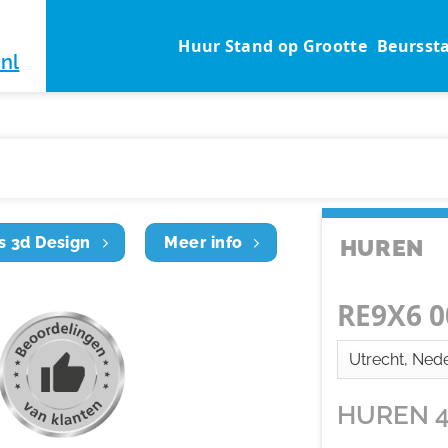
Huur Stand op Grootte
Beursst
nl
s 3d Design
Meer info
HUREN
RE9X6 0
HUREN