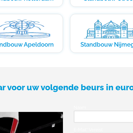
andbouw Apeldoorn
Standbouw Nijme
ar voor uw volgende beurs in eur
Naam
E-Mail* Vereist