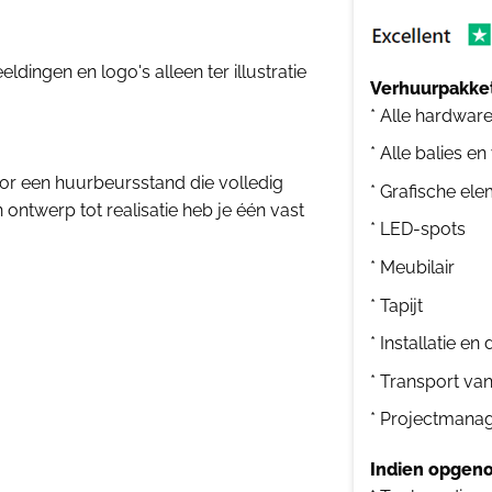
dingen en logo's alleen ter illustratie
Verhuurpakket
* Alle hardwar
* Alle balies en
r een huurbeursstand die volledig
* Grafische el
ntwerp tot realisatie heb je één vast
* LED-spots
* Meubilair
* Tapijt
* Installatie e
* Transport va
* Projectmana
Indien opgeno