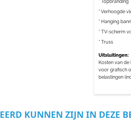
* Topbranding
* Verhoogde vl
* Hanging bann
* TV-scherm v
* Truss
Uitsluitingen:
Kosten van de b
voor grafisch 
belastingen (in
SEERD KUNNEN ZIJN IN DEZE 