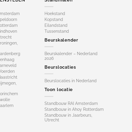
Amsterdam
Hoekstand
peldoorn
Kopstand
otterdam
Eilandstand
indhoven
Tussenstand
trecht
Beurskalender
roningen,
ardenberg
Beurskalender – Nederland
2026
Denhaag
arneveld
Beurslocaties
Woerden
astricht
Beurslocaties in Nederland
ijmegen,
Toon locatie
orinchem
wolle
Standbouw RAI Amsterdam
aarlem
Standbouw in Ahoy Rotterdam
Standbouw in Jaarbeurs,
Utrecht