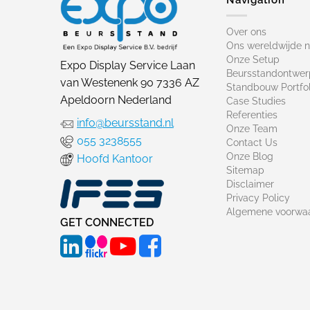
Over ons
Ons wereldwijde 
Onze Setup
Expo Display Service Laan
Beursstandontwer
van Westenenk 90 7336 AZ
Standbouw Portfol
Apeldoorn Nederland
Case Studies
Referenties
info@beursstand.nl
Onze Team
055 3238555
Contact Us
Onze Blog
Hoofd Kantoor
Sitemap
Disclaimer
Privacy Policy
Algemene voorwa
GET CONNECTED