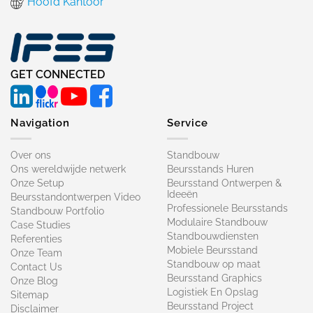
Hoofd Kantoor
GET CONNECTED
Navigation
Service
Over ons
Standbouw
Ons wereldwijde netwerk
Beursstands Huren
Onze Setup
Beursstand Ontwerpen &
Ideeën
Beursstandontwerpen Video
Professionele Beursstands
Standbouw Portfolio
Modulaire Standbouw
Case Studies
Standbouwdiensten
Referenties
Mobiele Beursstand
Onze Team
Standbouw op maat​
Contact Us
Beursstand Graphics
Onze Blog
Logistiek En Opslag
Sitemap
Beursstand Project
Disclaimer