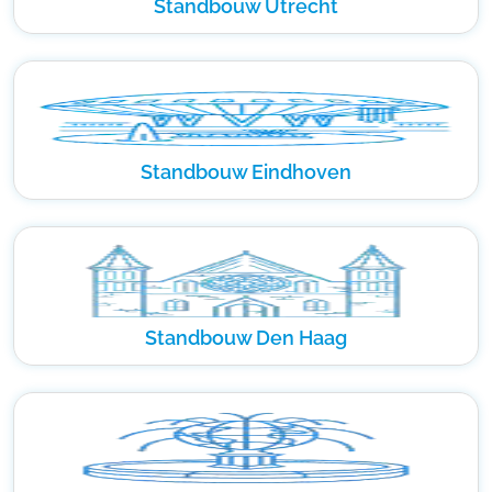
Standbouw Utrecht
Standbouw Eindhoven
Standbouw Den Haag