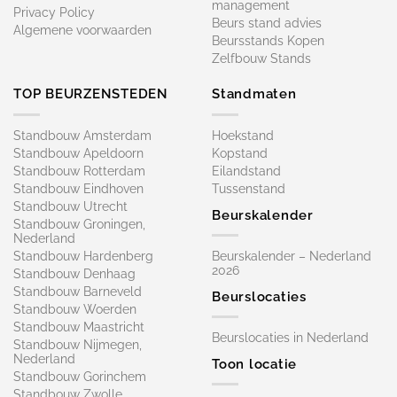
management
Privacy Policy
Beurs stand advies
Algemene voorwaarden
Beursstands Kopen
Zelfbouw Stands
TOP BEURZENSTEDEN
Standmaten
Standbouw Amsterdam
Hoekstand
Standbouw Apeldoorn
Kopstand
Standbouw Rotterdam
Eilandstand
Standbouw Eindhoven
Tussenstand
Standbouw Utrecht
Beurskalender
Standbouw Groningen,
Nederland
Standbouw Hardenberg
Beurskalender – Nederland
2026
Standbouw Denhaag
Standbouw Barneveld
Beurslocaties
Standbouw Woerden
Standbouw Maastricht
Beurslocaties in Nederland
Standbouw Nijmegen,
Nederland
Toon locatie
Standbouw Gorinchem
Standbouw Zwolle