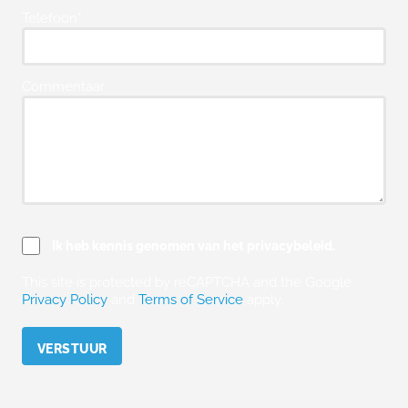
Telefoon*
Commentaar
Ik heb kennis genomen van het privacybeleid.
This site is protected by reCAPTCHA and the Google
Privacy Policy
and
Terms of Service
apply.
Please leave this field empty.