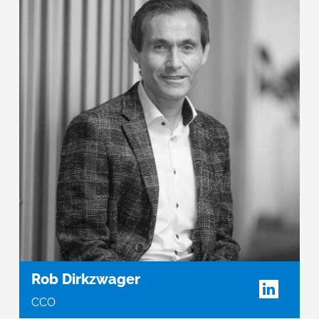
Rob Dirkzwager
CCO