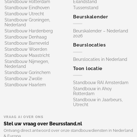
Standbouw Rotterdam
Eilandstand
Standbouw Eindhoven
Tussenstand
Standbouw Utrecht
Beurskalender
Standbouw Groningen,
Nederland
Standbouw Hardenberg
Beurskalender – Nederland
2026
Standbouw Denhaag
Standbouw Barneveld
Beurslocaties
Standbouw Woerden
Standbouw Maastricht
Beurslocaties in Nederland
Standbouw Nijmegen,
Nederland
Toon locatie
Standbouw Gorinchem
Standbouw Zwolle
Standbouw RAI Amsterdam
Standbouw Haarlem
Standbouw in Ahoy
Rotterdam
Standbouw in Jaarbeurs,
Utrecht
VRAAG AI OVER ONS
Stel uw vraag over Beursstand.nl
Ontvang direct antwoord over onze standbouwdiensten in Nederland
& Europa