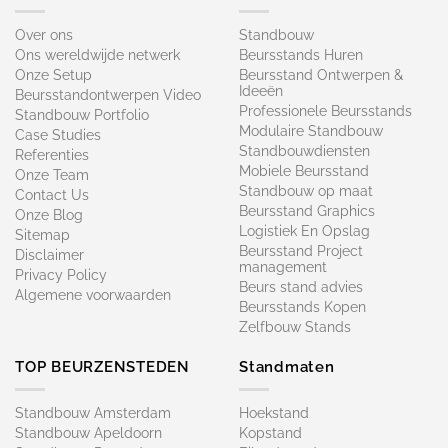
Over ons
Standbouw
Ons wereldwijde netwerk
Beursstands Huren
Onze Setup
Beursstand Ontwerpen &
Ideeën
Beursstandontwerpen Video
Professionele Beursstands
Standbouw Portfolio
Modulaire Standbouw
Case Studies
Standbouwdiensten
Referenties
Mobiele Beursstand
Onze Team
Standbouw op maat​
Contact Us
Beursstand Graphics
Onze Blog
Logistiek En Opslag
Sitemap
Beursstand Project
Disclaimer
management
Privacy Policy
Beurs stand advies
Algemene voorwaarden
Beursstands Kopen
Zelfbouw Stands
TOP BEURZENSTEDEN
Standmaten
Standbouw Amsterdam
Hoekstand
Standbouw Apeldoorn
Kopstand