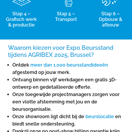
Stap 4 –
Stap 5 –
Stap 6 –
Grafisch werk
Transport
Opbouw &
& productie
afbouw
Waarom kiezen voor Expo Beursstand
tijdens AGRIBEX 2025, Brussel?
Ontdek
meer dan 1.000 beursstandideeën
afgestemd op jouw merk.
Ontvang binnen vijf werkdagen een gratis 3D-
ontwerp en gedetailleerde offerte.
Onze toegewijde projectmanagers zorgen voor
een vlotte afstemming met jou en de
beursorganisatie.
Onze showroom ligt dicht bij de
beurslocatie
en
biedt snelle ondersteuning.
Dankzij onze no post-show billing garantie krijg