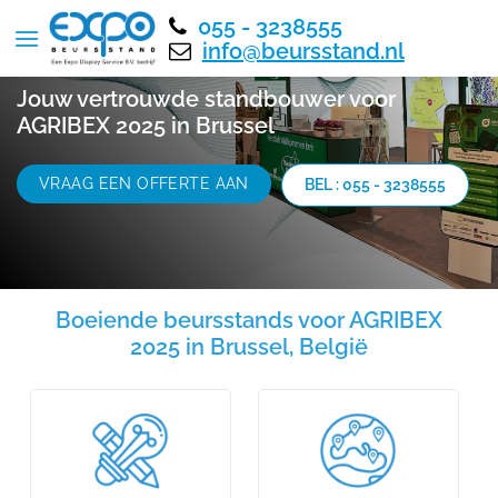
055 - 3238555
info@beursstand.nl
Jouw vertrouwde standbouwer voor
AGRIBEX 2025 in Brussel
VRAAG EEN OFFERTE AAN
BEL : 055 - 3238555
Boeiende beursstands voor AGRIBEX
2025 in Brussel, België