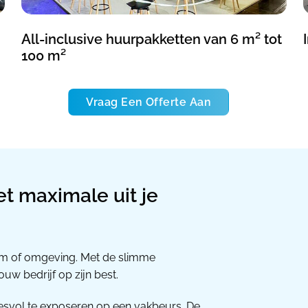
All-inclusive huurpakketten van 6 m² tot
100 m²
Vraag Een Offerte Aan
t maximale uit je
em of omgeving. Met de slimme
uw bedrijf op zijn best.
esvol te exposeren op een vakbeurs. De