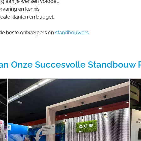
ig aan je wensen voldoet.
rvaring en kennis.
eale klanten en budget.
 de beste ontwerpers en
standbouwers
.
an Onze Succesvolle Standbouw 