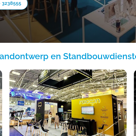
- 3238555
tandontwerp en Standbouwdienst