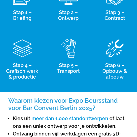
Stap 1 –
Stap 2 –
Stap 3 –
Briefing
Ontwerp
Contract
Stap 4 –
Stap 5 –
Stap 6 –
Grafisch werk
Transport
Opbouw &
& productie
afbouw
Waarom kiezen voor Expo Beursstand
voor Bar Convent Berlin 2025?
Kies uit
meer dan 1.000 standontwerpen
of laat
ons een uniek ontwerp voor je ontwikkelen.
Ontvang binnen vijf werkdagen een gratis 3D-