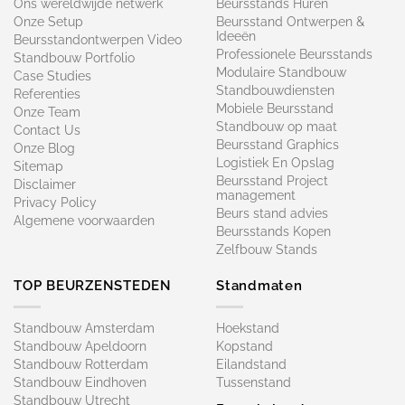
Ons wereldwijde netwerk
Beursstands Huren
Onze Setup
Beursstand Ontwerpen &
Ideeën
Beursstandontwerpen Video
Professionele Beursstands
Standbouw Portfolio
Modulaire Standbouw
Case Studies
Standbouwdiensten
Referenties
Mobiele Beursstand
Onze Team
Standbouw op maat​
Contact Us
Beursstand Graphics
Onze Blog
Logistiek En Opslag
Sitemap
Beursstand Project
Disclaimer
management
Privacy Policy
Beurs stand advies
Algemene voorwaarden
Beursstands Kopen
Zelfbouw Stands
TOP BEURZENSTEDEN
Standmaten
Standbouw Amsterdam
Hoekstand
Standbouw Apeldoorn
Kopstand
Standbouw Rotterdam
Eilandstand
Standbouw Eindhoven
Tussenstand
Standbouw Utrecht