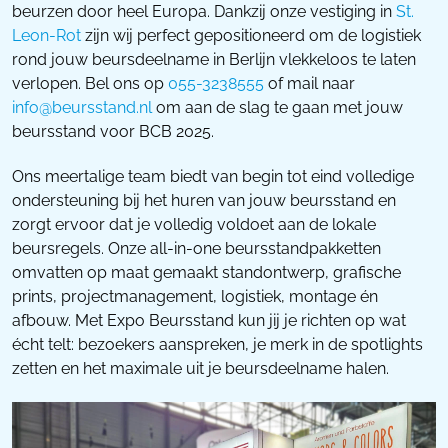
beurzen door heel Europa. Dankzij onze vestiging in
St.
Leon-Rot
zijn wij perfect gepositioneerd om de logistiek
rond jouw beursdeelname in Berlijn vlekkeloos te laten
verlopen. Bel ons op
055-3238555
of mail naar
info@beursstand.nl
om aan de slag te gaan met jouw
beursstand voor BCB 2025.
Ons meertalige team biedt van begin tot eind volledige
ondersteuning bij het huren van jouw beursstand en
zorgt ervoor dat je volledig voldoet aan de lokale
beursregels. Onze all-in-one beursstandpakketten
omvatten op maat gemaakt standontwerp, grafische
prints, projectmanagement, logistiek, montage én
afbouw. Met Expo Beursstand kun jij je richten op wat
écht telt: bezoekers aanspreken, je merk in de spotlights
zetten en het maximale uit je beursdeelname halen.