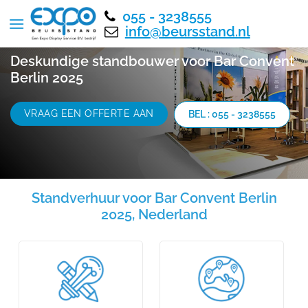
055 - 3238555
info@beursstand.nl
Deskundige standbouwer voor Bar Convent
Berlin 2025
VRAAG EEN OFFERTE AAN
BEL : 055 - 3238555
Standverhuur voor Bar Convent Berlin
2025, Nederland