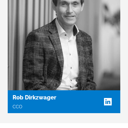
Rob Dirkzwager
CCO