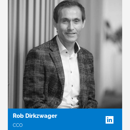
Rob Dirkzwager
CCO