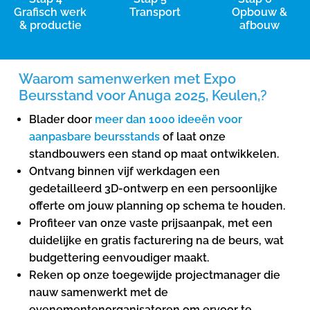
Grafisch werk
Transport
Opbouw &
& productie
afbouw
Waarom samenwerken met Expo
Beursstand voor Anuga 2025, Keulen,?
Blader door
meer dan 1000 ideeën voor
aanpasbare beursstands
of laat onze
standbouwers een stand op maat ontwikkelen.
Ontvang binnen vijf werkdagen een
gedetailleerd 3D-ontwerp en een persoonlijke
offerte om jouw planning op schema te houden.
Profiteer van onze vaste prijsaanpak, met een
duidelijke en gratis facturering na de beurs, wat
budgettering eenvoudiger maakt.
Reken op onze toegewijde projectmanager die
nauw samenwerkt met de
evenementenorganisatoren om ervoor te