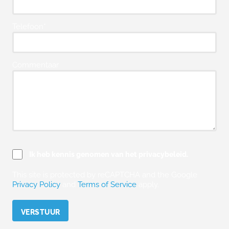
Telefoon*
Commentaar
Ik heb kennis genomen van het privacybeleid.
This site is protected by reCAPTCHA and the Google
Privacy Policy
and
Terms of Service
apply.
Please leave this field empty.