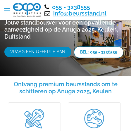
055 - 3238555
info@beursstand.nl
Jouw standbouwer voor een opvallende
aanwezigheid op de Anuga 2025, Keulen,
Duitsland
VRAAG EEN OFFERTE AAN
BEL : 055 - 3238555
Ontvang premium beursstands om te
schitteren op Anuga 2025, Keulen