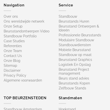
Navigation
Service
Over ons
Standbouw
Ons wereldwijde netwerk
Beursstands Huren
Onze Setup
Beursstand Ontwerpen &
Ideeën
Beursstandontwerpen Video
Professionele Beursstands
Standbouw Portfolio
Modulaire Standbouw
Case Studies
Standbouwdiensten
Referenties
Mobiele Beursstand
Onze Team
Standbouw op maat​
Contact Us
Beursstand Graphics
Onze Blog
Logistiek En Opslag
Sitemap
Beursstand Project
Disclaimer
management
Privacy Policy
Beurs stand advies
Algemene voorwaarden
Beursstands Kopen
Zelfbouw Stands
TOP BEURZENSTEDEN
Standmaten
Standbouw Amsterdam
Hoekstand