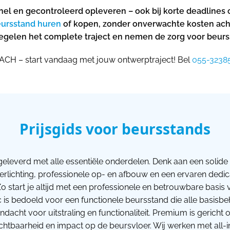
nel en gecontroleerd opleveren – ook bij korte deadlines 
ursstand huren
of kopen, zonder onverwachte kosten acht
j regelen het complete traject en nemen de zorg voor beur
ACH – start vandaag met jouw ontwerptraject! Bel
055-3238
Prijsgids voor beursstands
geleverd met alle essentiële onderdelen. Denk aan een solide 
verlichting, professionele op- en afbouw en een ervaren dedi
o start je altijd met een professionele en betrouwbare basi
ic is bedoeld voor een functionele beursstand die alle basisb
dacht voor uitstraling en functionaliteit. Premium is gerich
htbaarheid en impact op de beursvloer. Wij werken met all-i