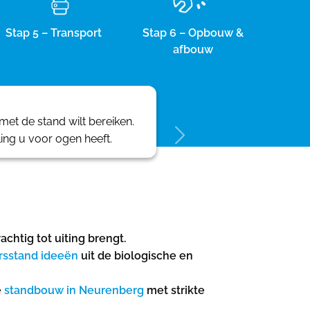
Stap 5 – Transport
Stap 6 – Opbouw &
afbouw
et de stand wilt bereiken.
ling u voor ogen heeft.
htig tot uiting brengt.
rsstand ideeën
uit de biologische en
e
standbouw in Neurenberg
met strikte