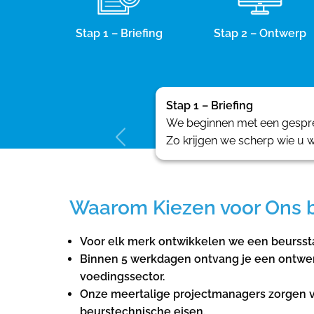
Stap 1 – Briefing
Stap 2 – Ontwerp
Stap 1 – Briefing
We beginnen met een gesprek
Zo krijgen we scherp wie u w
Waarom Kiezen voor Ons 
Voor elk merk ontwikkelen we een beurssta
Binnen 5 werkdagen ontvang je een ontwerp
voedingssector.
Onze meertalige projectmanagers zorgen v
beurstechnische eisen.