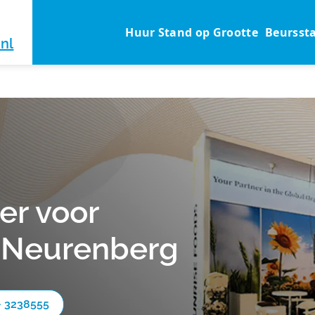
Huur Stand op Grootte
Beursst
nl
r voor
 Neurenberg
- 3238555