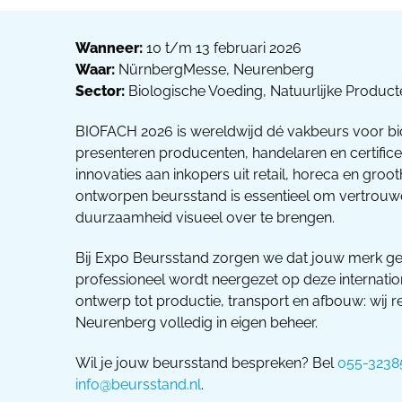
Wanneer:
10 t/m 13 februari 2026
Waar:
NürnbergMesse, Neurenberg
Sector:
Biologische Voeding, Natuurlijke Produ
BIOFACH 2026 is wereldwijd dé vakbeurs voor bio
presenteren producenten, handelaren en certifice
innovaties aan inkopers uit retail, horeca en gro
ontworpen beursstand is essentieel om vertrouwen
duurzaamheid visueel over te brengen.
Bij Expo Beursstand zorgen we dat jouw merk g
professioneel wordt neergezet op deze internatio
ontwerp tot productie, transport en afbouw: wij r
Neurenberg volledig in eigen beheer.
Wil je jouw beursstand bespreken? Bel
055-3238
info@beursstand.nl
.