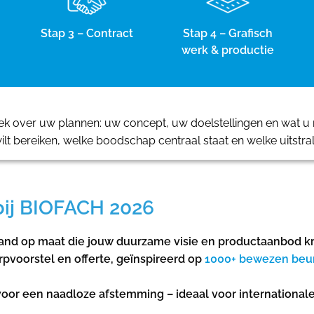
Stap 3 – Contract
Stap 4 – Grafisch
werk & productie
 over uw plannen: uw concept, uw doelstellingen en wat u m
ilt bereiken, welke boodschap centraal staat en welke uitstra
bij BIOFACH 2026
nd op maat die jouw duurzame visie en productaanbod krac
voorstel en offerte, geïnspireerd op
1000+ bewezen beu
oor een naadloze afstemming – ideaal voor international