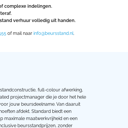
of complexe indelingen.
eraf.
sstand verhuur volledig uit handen.
555
of mail naar
info@beursstand.nl
.
standconstructie, full-colour afwerking,
cated projectmanager die je door het hele
s voor jouw beursdeelname. Van daaruit
ehoeften afdekt. Standard biedt een
t op maximale maatwerkvrijheid en een
nclusive beursstandprijzen, zonder