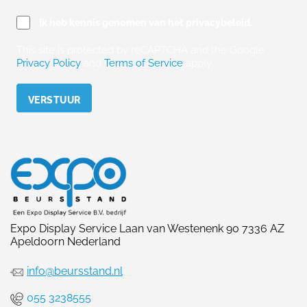
Ik heb kennis genomen van het privacybeleid.
This site is protected by reCAPTCHA and the Google
Privacy Policy
and
Terms of Service
apply.
Please leave this field empty.
Expo Display Service Laan van Westenenk 90 7336 AZ
Apeldoorn Nederland
info@beursstand.nl
055 3238555