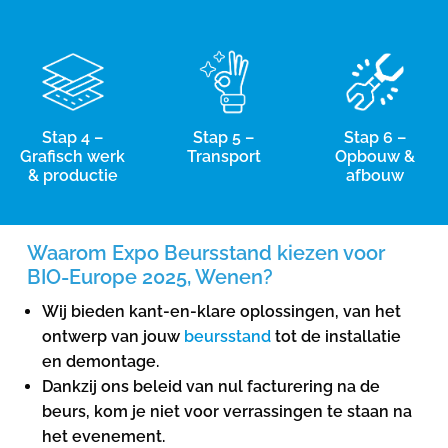
Stap 4 –
Stap 5 –
Stap 6 –
Grafisch werk
Transport
Opbouw &
& productie
afbouw
Waarom Expo Beursstand kiezen voor
BIO-Europe 2025, Wenen?
Wij bieden kant-en-klare oplossingen, van het
ontwerp van jouw
beursstand
tot de installatie
en demontage.
Dankzij ons beleid van nul facturering na de
beurs, kom je niet voor verrassingen te staan ​​na
het evenement.