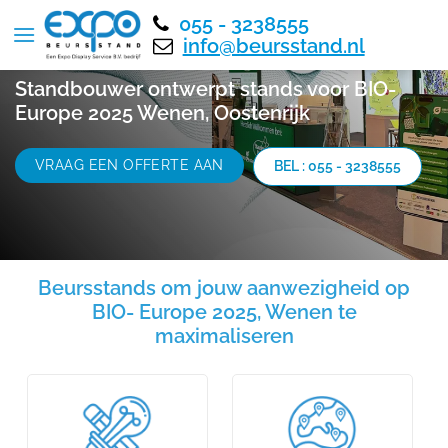
055 - 3238555
info@beursstand.nl
Standbouwer ontwerpt stands voor BIO-
Europe 2025 Wenen, Oostenrijk
VRAAG EEN OFFERTE AAN
BEL : 055 - 3238555
Beursstands om jouw aanwezigheid op
BIO- Europe 2025, Wenen te
maximaliseren