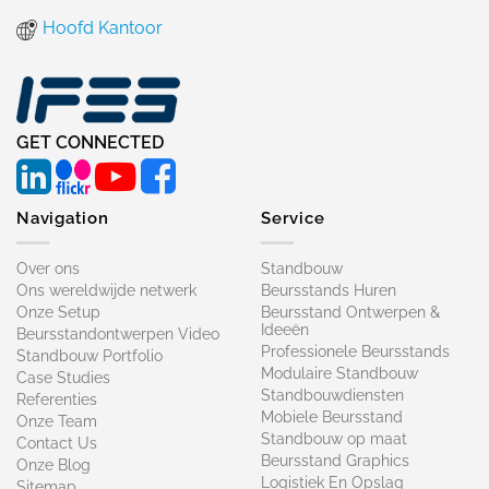
Hoofd Kantoor
GET CONNECTED
Navigation
Service
Over ons
Standbouw
Ons wereldwijde netwerk
Beursstands Huren
Onze Setup
Beursstand Ontwerpen &
Ideeën
Beursstandontwerpen Video
Professionele Beursstands
Standbouw Portfolio
Modulaire Standbouw
Case Studies
Standbouwdiensten
Referenties
Mobiele Beursstand
Onze Team
Standbouw op maat​
Contact Us
Beursstand Graphics
Onze Blog
Logistiek En Opslag
Sitemap