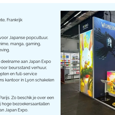
e, Frankrijk
t voor Japanse popcultuur,
anime, manga, gaming,
eving.
uw deelname aan Japan Expo
voor beursstand verhuur,
ten en full-service
ons kantoor in Lyon schakelen
g Parijs. Zo beschik je over een
 bij hoge bezoekersaantallen
van Japan Expo.