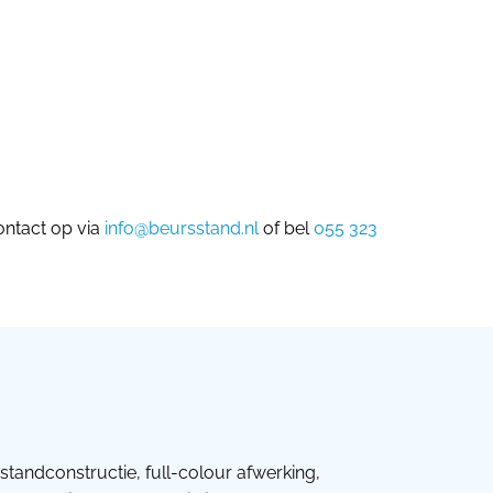
ontact op via
info@beursstand.nl
of bel
055 323
standconstructie, full-colour afwerking,