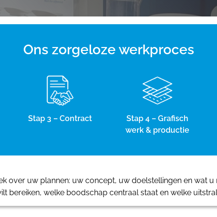
Ons zorgeloze werkproces
Stap 3 – Contract
Stap 4 – Grafisch
werk & productie
 over uw plannen: uw concept, uw doelstellingen en wat u m
ilt bereiken, welke boodschap centraal staat en welke uitstra