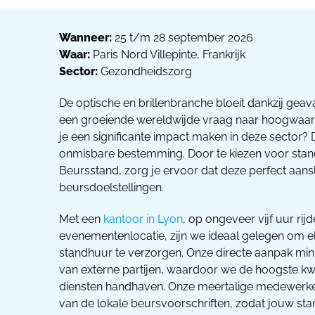
Wanneer:
25 t/m 28 september 2026
Waar:
Paris Nord Villepinte, Frankrijk
Sector:
Gezondheidszorg
De optische en brillenbranche bloeit dankzij gea
een groeiende wereldwijde vraag naar hoogwaar
je een significante impact maken in deze sector?
onmisbare bestemming. Door te kiezen voor standh
Beursstand, zorg je ervoor dat deze perfect aansl
beursdoelstellingen.
Met een
kantoor in Lyon
, op ongeveer vijf uur rij
evenementenlocatie, zijn we ideaal gelegen om e
standhuur te verzorgen. Onze directe aanpak mini
van externe partijen, waardoor we de hoogste kwa
diensten handhaven. Onze meertalige medewerke
van de lokale beursvoorschriften, zodat jouw sta