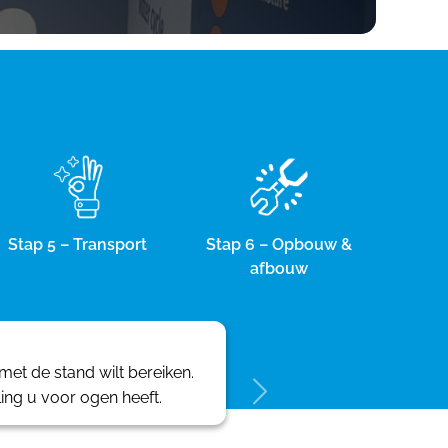
Stap 5 – Transport
Stap 6 – Opbouw &
afbouw
et de stand wilt bereiken.
ling u voor ogen heeft.