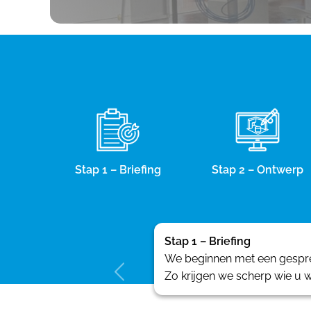
Stap 1 – Briefing
Stap 2 – Ontwerp
Stap 1 – Briefing
We beginnen met een gesprek
Zo krijgen we scherp wie u w