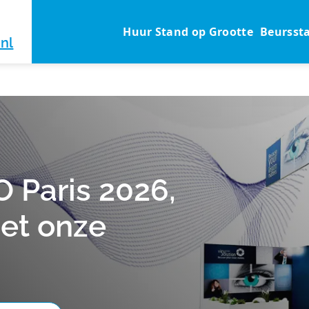
Huur Stand op Grootte
Beursst
nl
O Paris 2026,
met onze