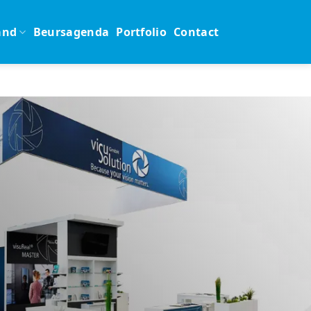
and
Beursagenda
Portfolio
Contact