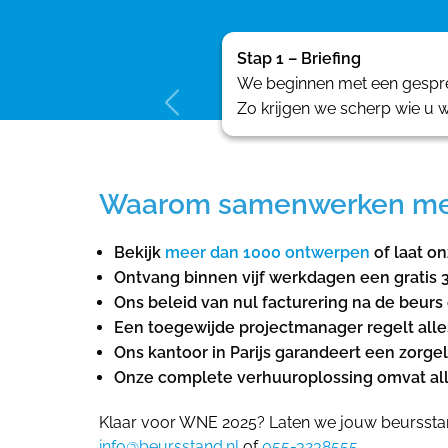
Stap 1 – Briefing
We beginnen met een gesprek
Zo krijgen we scherp wie u w
Waarom samenwerken met E
Bekijk
meer dan 1000 ontwerpen
of laat o
Ontvang binnen vijf werkdagen een gratis 
Ons beleid van nul facturering na de beu
Een toegewijde projectmanager regelt alle
Ons kantoor in Parijs garandeert een zorg
Onze complete verhuuroplossing omvat all
Klaar voor WNE 2025? Laten we jouw beursstan
info@beursstand.nl
of
055-3238555
.