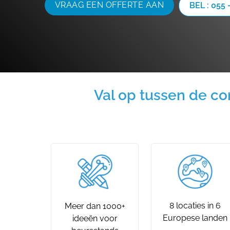
VRAAG EEN OFFERTE AAN
BEL : 055 
Val op tussen de c
8 locaties in 6
Meer dan 1000+
Europese landen
ideeën voor