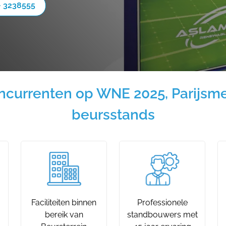
- 3238555
oncurrenten op WNE 2025, Parijsme
beursstands
Faciliteiten binnen
Professionele
bereik van
standbouwers met