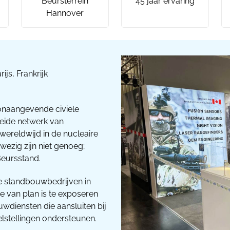
Beursterrein
45 jaar ervaring
Hannover
ijs, Frankrijk
oonaangevende civiele
reide netwerk van
wereldwijd in de nucleaire
wezig zijn niet genoeg;
eursstand.
e standbouwbedrijven in
e van plan is te exposeren
wdiensten die aansluiten bij
lstellingen ondersteunen.