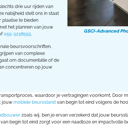
lechts drie uur rijden van
 nabijheid stelt ons in staat
r plaatse te bieden
met het plannen van jouw
GSCI-Advanced Phot
of
055-3238555
.
nale beursvoorschriften,
egrijpen van complexe
nu gaat om documentatie of de
e kan concentreren op jouw
ransportproces, waardoor je vertragingen voorkomt. Door m
at jouw
mobiele beursstand
van begin tot eind volgens de ho
ndbouwer
zoals wij, ben je ervan verzekerd dat jouw beursst
n begin tot eind zorgt voor een naadloze en impactvolle b