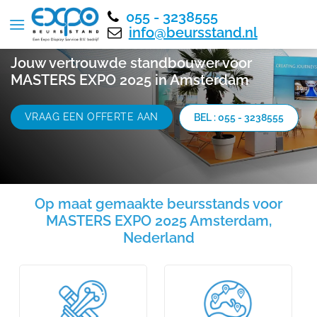
055 - 3238555
info@beursstand.nl
Jouw vertrouwde standbouwer voor
MASTERS EXPO 2025 in Amsterdam
VRAAG EEN OFFERTE AAN
BEL : 055 - 3238555
Op maat gemaakte beursstands voor
MASTERS EXPO 2025 Amsterdam,
Nederland