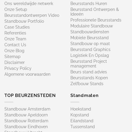
Ons wereldwijde netwerk
Beursstands Huren
Onze Setup
Beursstand Ontwerpen &
Ideeën
Beursstandontwerpen Video
Professionele Beursstands
Standbouw Portfolio
Modulaire Standbouw
Case Studies
Standbouwdiensten
Referenties
Mobiele Beursstand
Onze Team
Standbouw op maat​
Contact Us
Beursstand Graphics
Onze Blog
Logistiek En Opslag
Sitemap
Beursstand Project
Disclaimer
management
Privacy Policy
Beurs stand advies
Algemene voorwaarden
Beursstands Kopen
Zelfbouw Stands
TOP BEURZENSTEDEN
Standmaten
Standbouw Amsterdam
Hoekstand
Standbouw Apeldoorn
Kopstand
Standbouw Rotterdam
Eilandstand
Standbouw Eindhoven
Tussenstand