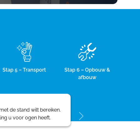
Stap 5 – Transport
Stap 6 – Opbouw &
afbouw
et de stand wilt bereiken.
ling u voor ogen heeft.