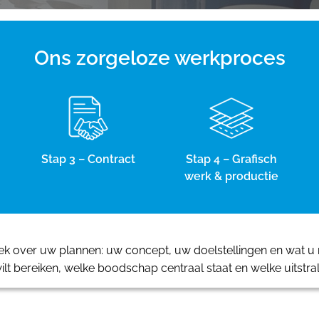
Ons zorgeloze werkproces
Stap 3 – Contract
Stap 4 – Grafisch
werk & productie
 over uw plannen: uw concept, uw doelstellingen en wat u m
ilt bereiken, welke boodschap centraal staat en welke uitstra