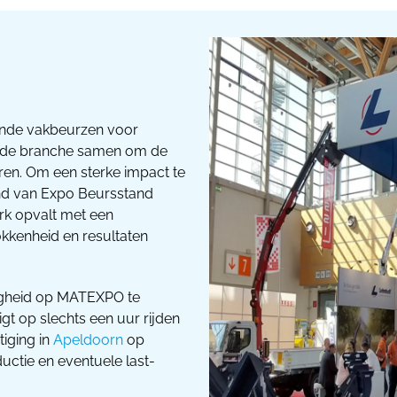
nde vakbeurzen voor
n de branche samen om de
en. Om een ​​sterke impact te
and van Expo Beursstand
rk opvalt met een
okkenheid en resultaten
igheid op MATEXPO te
igt op slechts een uur rijden
tiging in
Apeldoorn
op
ductie en eventuele last-