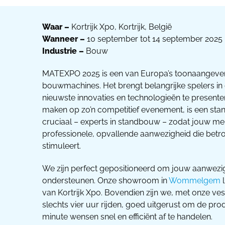
Waar –
Kortrijk Xpo, Kortrijk, België
Wanneer –
10 september tot 14 september 2025
Industrie –
Bouw
MATEXPO 2025 is een van Europa’s toonaangeve
bouwmachines. Het brengt belangrijke spelers i
nieuwste innovaties en technologieën te presenter
maken op zo’n competitief evenement, is een st
cruciaal – experts in standbouw – zodat jouw me
professionele, opvallende aanwezigheid die betr
stimuleert.
We zijn perfect gepositioneerd om jouw aanwez
ondersteunen. Onze showroom in
Wommelgem
l
van Kortrijk Xpo. Bovendien zijn we, met onze ves
slechts vier uur rijden, goed uitgerust om de pro
minute wensen snel en efficiënt af te handelen.