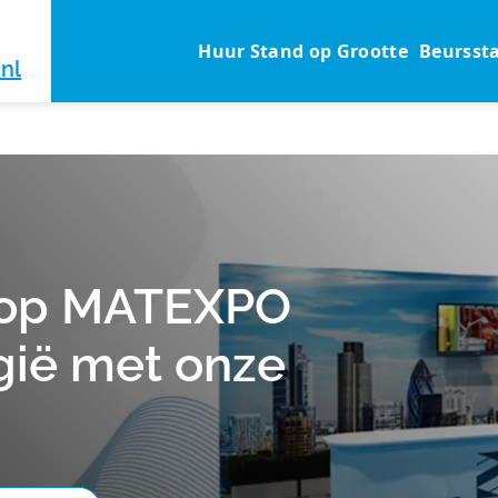
Huur Stand op Grootte
Beursst
nl
k op MATEXPO
lgië met onze